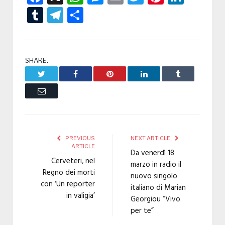
Tumblr
Telegram
Condividi
SHARE.
Twitter
Facebook
Pinterest
LinkedIn
Tumblr
Email
PREVIOUS
NEXT ARTICLE
ARTICLE
Da venerdì 18
Cerveteri, nel
marzo in radio il
Regno dei morti
nuovo singolo
con ‘Un reporter
italiano di Marian
in valigia’
Georgiou “Vivo
per te”