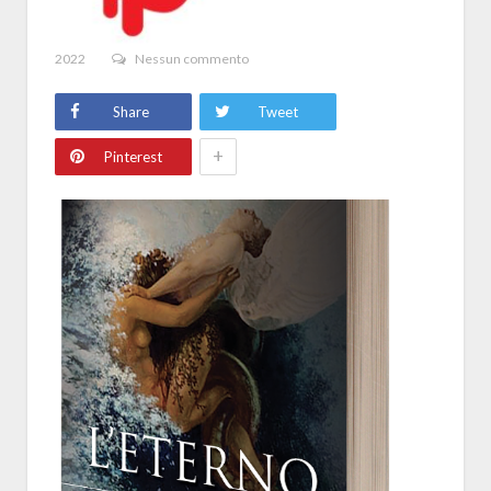
2022
Nessun commento
Share
Tweet
+
Pinterest