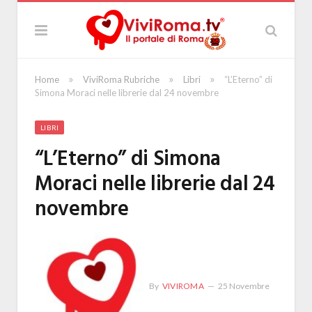
»
»
»
Home
ViviRoma Rubriche
Libri
“L’Eterno” di
Simona Moraci nelle librerie dal 24 novembre
LIBRI
“L’Eterno” di Simona
Moraci nelle librerie dal 24
novembre
By
VIVIROMA
25 Novembre