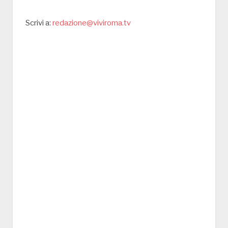
Scrivi a:
redazione@viviroma.tv