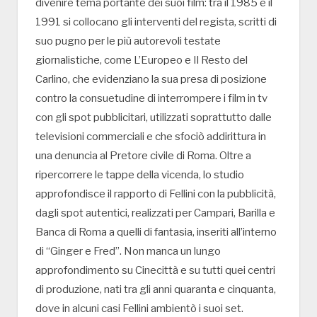
divenire tema portante dei suoi film: tra il 1985 e il
1991 si collocano gli interventi del regista, scritti di
suo pugno per le più autorevoli testate
giornalistiche, come L’Europeo e Il Resto del
Carlino, che evidenziano la sua presa di posizione
contro la consuetudine di interrompere i film in tv
con gli spot pubblicitari, utilizzati soprattutto dalle
televisioni commerciali e che sfociò addirittura in
una denuncia al Pretore civile di Roma. Oltre a
ripercorrere le tappe della vicenda, lo studio
approfondisce il rapporto di Fellini con la pubblicità,
dagli spot autentici, realizzati per Campari, Barilla e
Banca di Roma a quelli di fantasia, inseriti all’interno
di “Ginger e Fred”. Non manca un lungo
approfondimento su Cinecittà e su tutti quei centri
di produzione, nati tra gli anni quaranta e cinquanta,
dove in alcuni casi Fellini ambientò i suoi set.