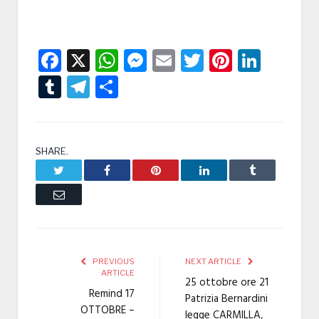
Facebook
X
WhatsApp
Messenger
Email
Twitter
Pintere
Linke
Tumblr
Telegram
Condividi
SHARE.
Twitter
Facebook
Pinterest
LinkedIn
Tumblr
Email
PREVIOUS
NEXT ARTICLE
ARTICLE
25 ottobre ore 21
Remind 17
Patrizia Bernardini
OTTOBRE –
legge CARMILLA,