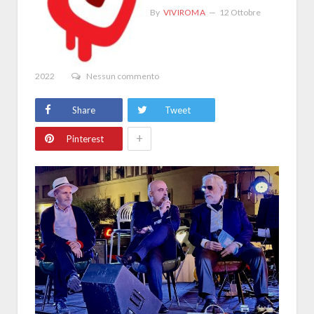
By
VIVIROMA
12 Ottobre
2022
Nessun commento
Share
Tweet
+
Pinterest