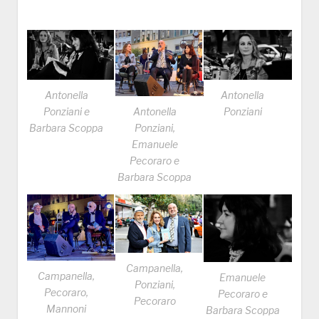
Antonella
Antonella
Ponziani e
Ponziani
Antonella
Barbara Scoppa
Ponziani,
Emanuele
Pecoraro e
Barbara Scoppa
Campanella,
Campanella,
Emanuele
Ponziani,
Pecoraro,
Pecoraro e
Pecoraro
Mannoni
Barbara Scoppa