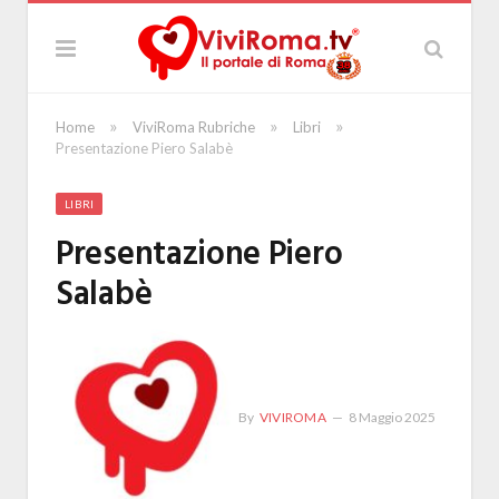
»
»
»
Home
ViviRoma Rubriche
Libri
Presentazione Piero Salabè
LIBRI
Presentazione Piero
Salabè
By
VIVIROMA
8 Maggio 2025