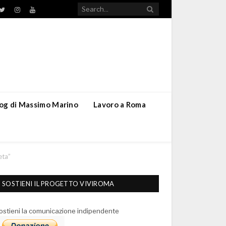
TikTok
ebook
Twitter
Instagram
YouTube
blog di Massimo Marino
Lavoro a Roma
eta”
SOSTIENI IL PROGETTO VIVIROMA
ostieni la comunicazione indipendente