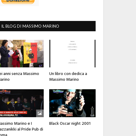
IL BLOG DI MASSIMO MARINO
ei anni senza Massimo
Un libro con dedica a
arino
Massimo Marino
assimo Marino e I
Black Oscar night 2001
azzanikki al Pride Pub di
oma