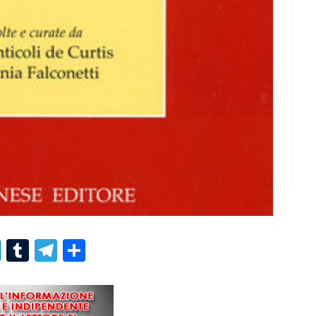
r
er
nterest
LinkedIn
Tumblr
Telegram
Condividi