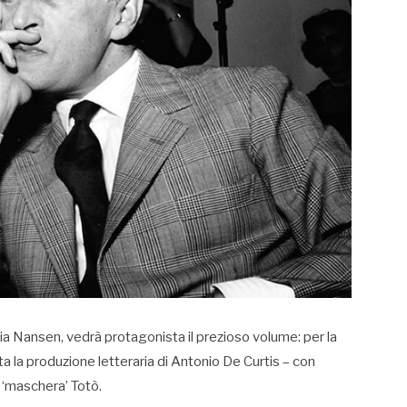
 via Nansen, vedrà protagonista il prezioso volume: per la
a la produzione letteraria di Antonio De Curtis – con
a ‘maschera’ Totò.