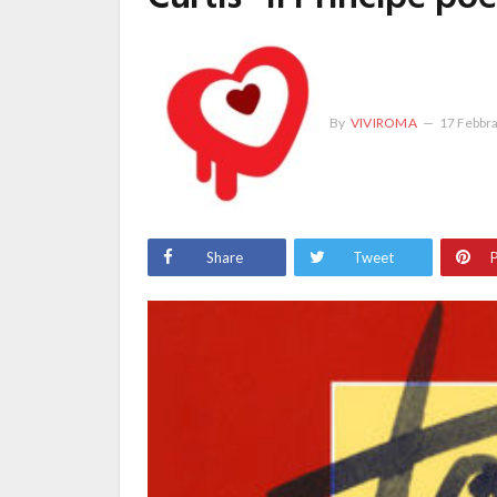
By
VIVIROMA
17 Febbr
Share
Tweet
P