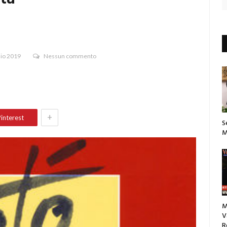
aio 2019
Nessun commento
+
interest
S
M
M
V
R