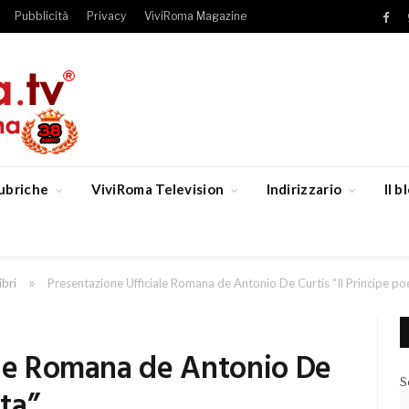
Pubblicità
Privacy
ViviRoma Magazine
Fac
ubriche
ViviRoma Television
Indirizzario
Il 
»
ibri
Presentazione Ufficiale Romana de Antonio De Curtis “Il Principe po
ale Romana de Antonio De
S
eta”