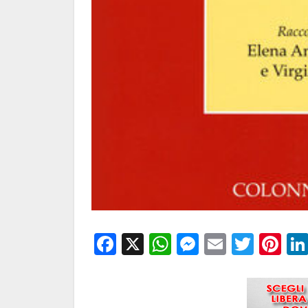
Facebook
X
WhatsApp
Messenge
Email
Twitt
Pi