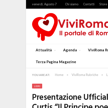
venerdì, Agosto 7
Chi siamo
Contatti
Store
Attualità
Agenda
ViviRoma R
Terza Pagina Magazine
»
»
Home
ViviRoma Rubriche
L
YOU ARE AT:
LIBRI
Presentazione Uffici
Curtis “Il Principe po