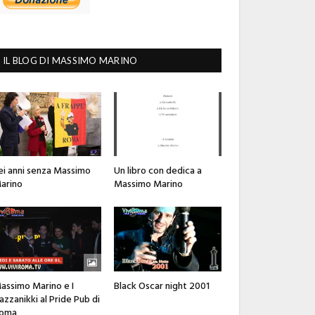
IL BLOG DI MASSIMO MARINO
ei anni senza Massimo
Un libro con dedica a
arino
Massimo Marino
assimo Marino e I
Black Oscar night 2001
azzanikki al Pride Pub di
oma