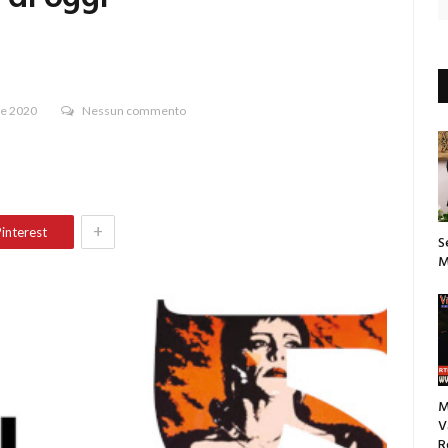
re 2020
Nessun commento
+
interest
S
M
M
V
R