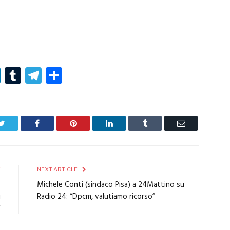
r
er
nterest
LinkedIn
Tumblr
Telegram
Condividi
Twitter
Facebook
Pinterest
LinkedIn
Tumblr
Email
E
NEXT ARTICLE
o
Michele Conti (sindaco Pisa) a 24Mattino su
i
Radio 24: “Dpcm, valutiamo ricorso”
”