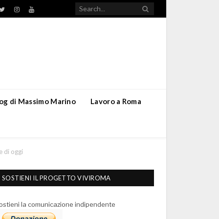
TikTok
ebook
Twitter
Instagram
YouTube
blog di Massimo Marino
Lavoro a Roma
e di oggi
SOSTIENI IL PROGETTO VIVIROMA
ostieni la comunicazione indipendente