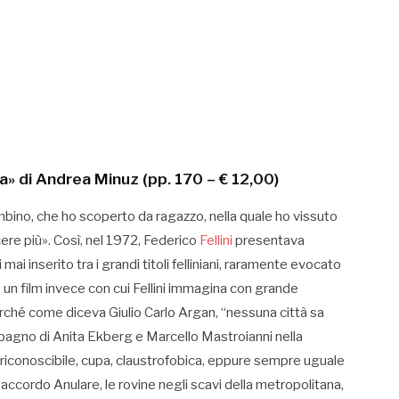
ma» di Andrea Minuz (pp. 170 – € 12,00)
mbino, che ho scoperto da ragazzo, nella quale ho vissuto
ere più». Così, nel 1972, Federico
Fellini
presentava
ai inserito tra i grandi titoli felliniani, raramente evocato
 È un film invece con cui Fellini immagina con grande
erché come diceva Giulio Carlo Argan, “nessuna città sa
 bagno di Anita Ekberg e Marcello Mastroianni nella
a irriconoscibile, cupa, claustrofobica, eppure sempre uguale
accordo Anulare, le rovine negli scavi della metropolitana,