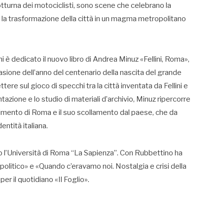
notturna dei motociclisti, sono scene che celebrano la
e la trasformazione della città in un magma metropolitano
 è dedicato il nuovo libro di Andrea Minuz «Fellini, Roma»,
ccasione dell’anno del centenario della nascita del grande
tere sul gioco di specchi tra la città inventata da Fellini e
zione e lo studio di materiali d’archivio, Minuz ripercorre
isfacimento di Roma e il suo scollamento dal paese, che da
entità italiana.
 l’Università di Roma “La Sapienza”. Con Rubbettino ha
i politico» e «Quando c’eravamo noi. Nostalgia e crisi della
er il quotidiano «Il Foglio».