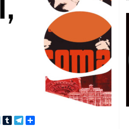
r
er
nterest
LinkedIn
Tumblr
Telegram
Condividi