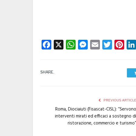
Facebook
X
WhatsApp
Messenge
Email
Twitt
Pi
SHARE.
PREVIOUS ARTICL
Roma, Diociaiuti (Fisascat-CISL): “Servon
interventi mirati ed efficaci a sostegno d
ristorazione, commercio e turismo