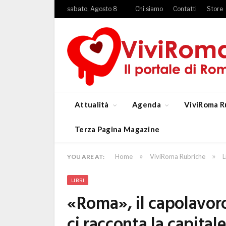
sabato, Agosto 8
Chi siamo
Contatti
Store
Attualità
Agenda
ViviRoma R
Terza Pagina Magazine
»
»
Home
ViviRoma Rubriche
L
YOU ARE AT:
LIBRI
«Roma», il capolavoro
ci racconta la capitale