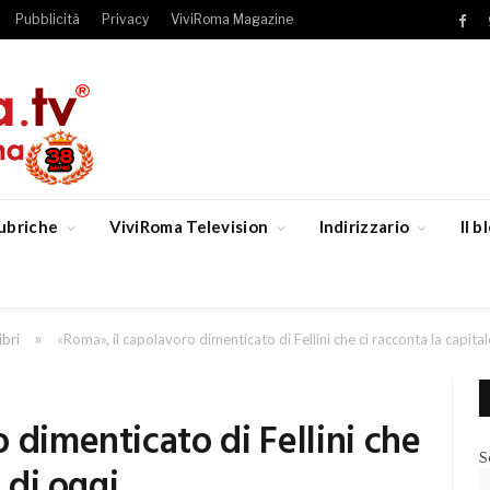
Pubblicità
Privacy
ViviRoma Magazine
Fac
ubriche
ViviRoma Television
Indirizzario
Il 
»
ibri
«Roma», il capolavoro dimenticato di Fellini che ci racconta la capital
 dimenticato di Fellini che
S
 di oggi