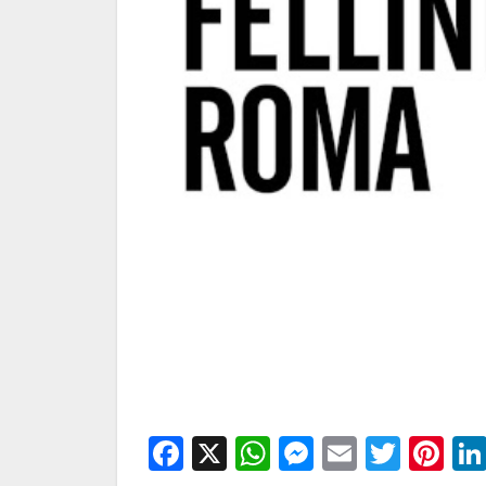
Facebook
X
WhatsApp
Messenge
Email
Twitt
Pi