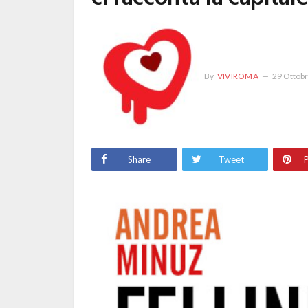
By
VIVIROMA
29 Ottob
Share
Tweet
P