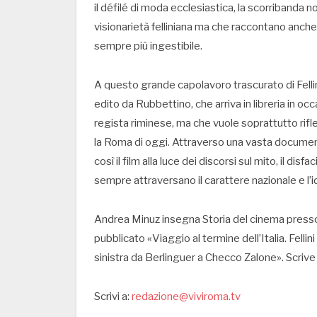
il défilé di moda ecclesiastica, la scorribanda 
visionarietà felliniana ma che raccontano anch
sempre più ingestibile.
A questo grande capolavoro trascurato di Fellini
edito da Rubbettino, che arriva in libreria in o
regista riminese, ma che vuole soprattutto riflet
la Roma di oggi. Attraverso una vasta documenta
così il film alla luce dei discorsi sul mito, il d
sempre attraversano il carattere nazionale e l’id
Andrea Minuz insegna Storia del cinema presso
pubblicato «Viaggio al termine dell’Italia. Fellin
sinistra da Berlinguer a Checco Zalone». Scrive p
Scrivi a:
redazione@viviroma.tv