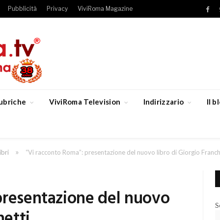
Pubblicità
Privacy
ViviRoma Magazine
Fac
ubriche
ViviRoma Television
Indirizzario
Il 
»
ibri
“Vi racconto Roma”: presentazione del nuovo libro di Giorgio Franch
presentazione del nuovo
S
hetti