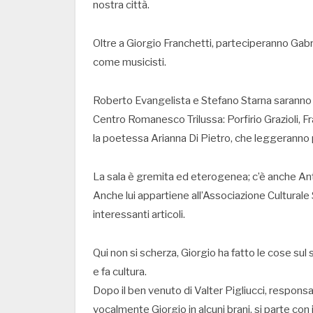
nostra città.
Oltre a Giorgio Franchetti, parteciperanno Gabr
come musicisti.
Roberto Evangelista e Stefano Starna saranno nel
Centro Romanesco Trilussa: Porfirio Grazioli, F
la poetessa Arianna Di Pietro, che leggeranno po
La sala è gremita ed eterogenea; c’è anche Ant
Anche lui appartiene all’Associazione Cultural
interessanti articoli.
Qui non si scherza, Giorgio ha fatto le cose sul 
e fa cultura.
Dopo il ben venuto di Valter Pigliucci, respons
vocalmente Giorgio in alcuni brani, si parte con