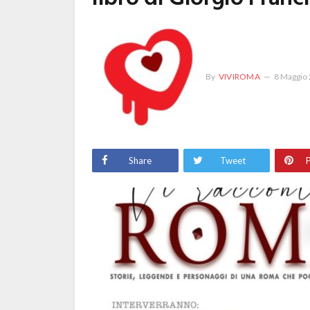
By
VIVIROMA
8 Maggio
Share
Tweet
P