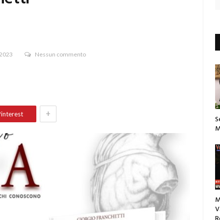
 2023
Nessun commento
+
interest
S
M
M
V
R