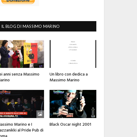
IL BLOG DI MASSIMO MARINO
ei anni senza Massimo
Un libro con dedica a
arino
Massimo Marino
assimo Marino e I
Black Oscar night 2001
azzanikki al Pride Pub di
oma