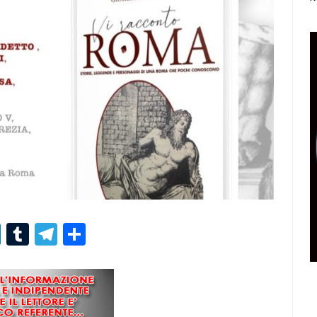
r
er
nterest
LinkedIn
Tumblr
Telegram
Condividi