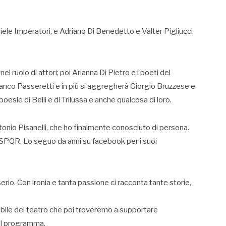
iele Imperatori, e Adriano Di Benedetto e Valter Pigliucci
 ruolo di attori; poi Arianna Di Pietro e i poeti del
ranco Passeretti e in più si aggregherà Giorgio Bruzzese e
esie di Belli e di Trilussa e anche qualcosa di loro.
onio Pisanelli, che ho finalmente conosciuto di persona.
e SPQR. Lo seguo da anni su facebook per i suoi
serio. Con ironia e tanta passione ci racconta tante storie,
abile del teatro che poi troveremo a supportare
 il programma.