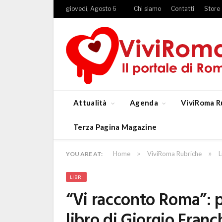
giovedì, Agosto 6
Chi siamo
Contatti
Store
Attualità
Agenda
ViviRoma R
Terza Pagina Magazine
»
»
Home
ViviRoma Rubriche
L
YOU ARE AT:
LIBRI
“Vi racconto Roma”: 
libro di Giorgio Franc