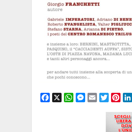
Facebook
X
WhatsApp
Messenge
Email
Twitt
Pi