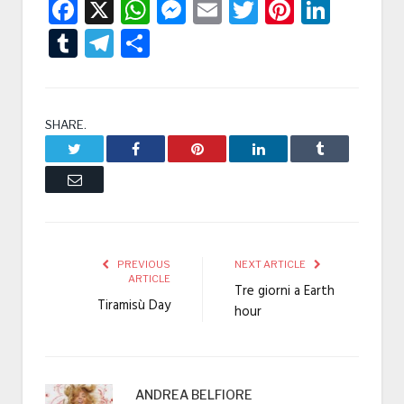
Facebook
X
WhatsApp
Messenger
Email
Twitter
Pintere
Linke
Tumblr
Telegram
Condividi
SHARE.
Twitter
Facebook
Pinterest
LinkedIn
Tumblr
Email
PREVIOUS
NEXT ARTICLE
ARTICLE
Tre giorni a Earth
Tiramisù Day
hour
ANDREA BELFIORE