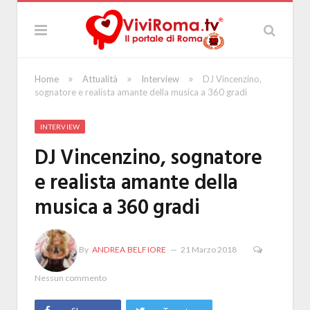
»
»
»
Home
Attualità
Interview
DJ Vincenzino,
sognatore e realista amante della musica a 360 gradi
INTERVIEW
DJ Vincenzino, sognatore
e realista amante della
musica a 360 gradi
By
ANDREA BELFIORE
21 Marzo 2018
Nessun commento