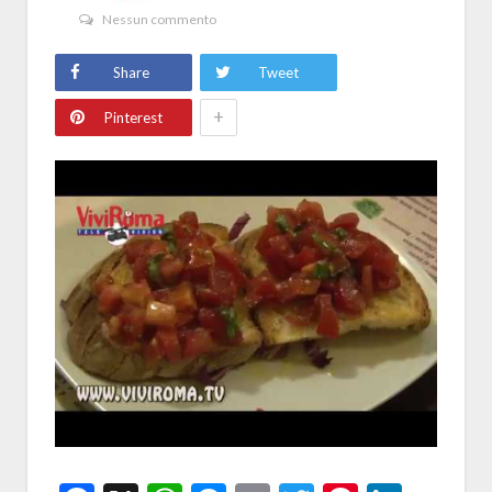
Nessun commento
Share
Tweet
+
Pinterest