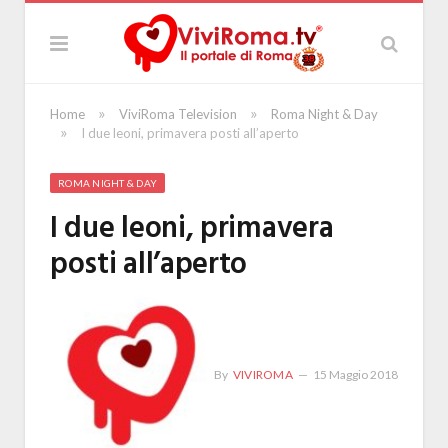
»
»
Home
ViviRoma Television
Roma Night & Day
»
I due leoni, primavera posti all’aperto
ROMA NIGHT & DAY
I due leoni, primavera
posti all’aperto
By
VIVIROMA
15 Maggio 2018