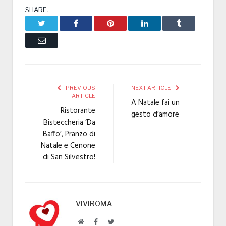
SHARE.
Twitter
Facebook
Pinterest
LinkedIn
Tumblr
Email
PREVIOUS
NEXT ARTICLE
ARTICLE
A Natale fai un
Ristorante
gesto d’amore
Bisteccheria ‘Da
Baffo’, Pranzo di
Natale e Cenone
di San Silvestro!
VIVIROMA
Website
Facebook
Twitter