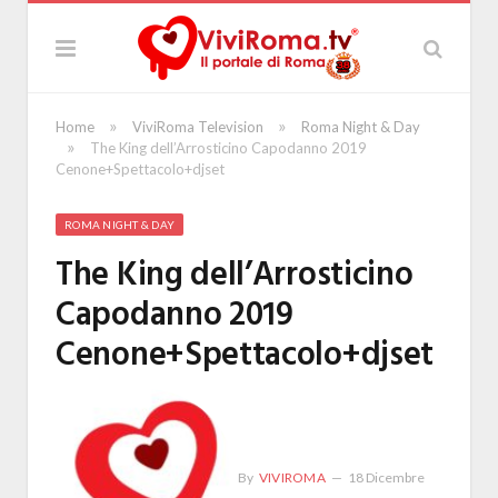
»
»
Home
ViviRoma Television
Roma Night & Day
»
The King dell’Arrosticino Capodanno 2019
Cenone+Spettacolo+djset
ROMA NIGHT & DAY
The King dell’Arrosticino
Capodanno 2019
Cenone+Spettacolo+djset
By
VIVIROMA
18 Dicembre