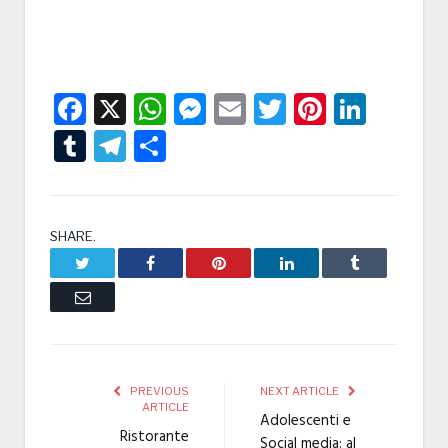
Facebook
X
WhatsApp
Messenger
Email
Twitter
Pintere
Linke
Tumblr
Telegram
Condividi
SHARE.
Twitter
Facebook
Pinterest
LinkedIn
Tumblr
Email
PREVIOUS
NEXT ARTICLE
ARTICLE
Adolescenti e
Ristorante
Social media: al