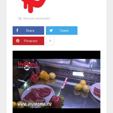
Nessun commento
Share
Tweet
+
Pinterest