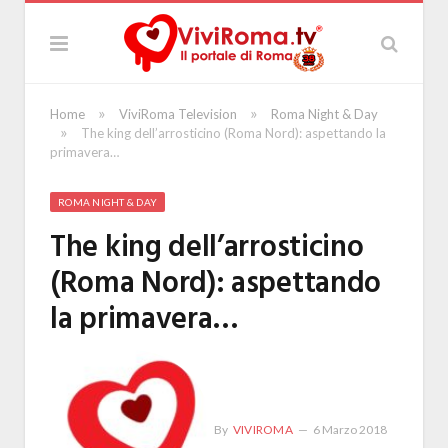
»
»
Home
ViviRoma Television
Roma Night & Day
»
The king dell’arrosticino (Roma Nord): aspettando la
primavera…
ROMA NIGHT & DAY
The king dell’arrosticino
(Roma Nord): aspettando
la primavera…
By
VIVIROMA
6 Marzo 2018