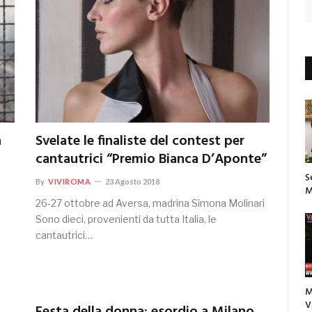
a
Svelate le finaliste del contest per
cantautrici “Premio Bianca D’Aponte”
S
By
VIVIROMA
23 Agosto 2018
M
26-27 ottobre ad Aversa, madrina Simona Molinari
Sono dieci, provenienti da tutta Italia, le
cantautrici…
M
V