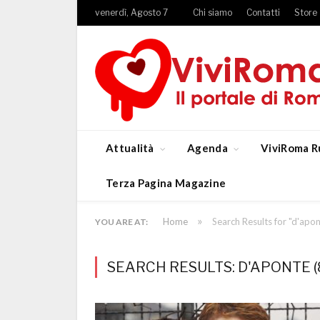
venerdì, Agosto 7
Chi siamo
Contatti
Store
Attualità
Agenda
ViviRoma R
Terza Pagina Magazine
»
Home
Search Results for "d'apon
YOU ARE AT:
SEARCH RESULTS: D'APONTE (