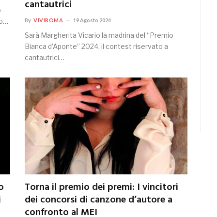
cantautrici
o
no…
By
VIVIROMA
19 Agosto 2024
Sarà Margherita Vicario la madrina del “Premio
Bianca d’Aponte” 2024, il contest riservato a
cantautrici…
o
Torna il premio dei premi: I vincitori
i
dei concorsi di canzone d’autore a
confronto al MEI