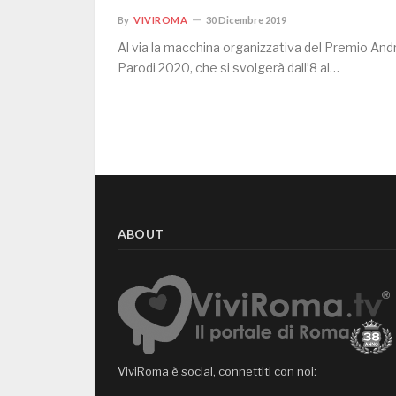
By
VIVIROMA
30 Dicembre 2019
Al via la macchina organizzativa del Premio And
Parodi 2020, che si svolgerà dall’8 al…
ABOUT
ViviRoma è social, connettiti con noi: