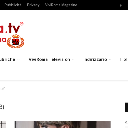
Pubblicità
Privacy
ViviRoma Magazine
Fac
ubriche
ViviRoma Television
Indirizzario
Il 
te"
8)
S