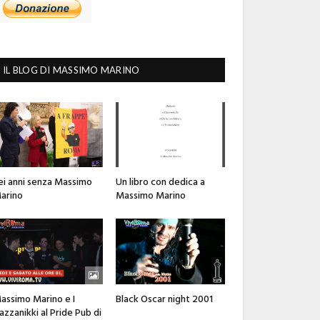
IL BLOG DI MASSIMO MARINO
ei anni senza Massimo
Un libro con dedica a
arino
Massimo Marino
assimo Marino e I
Black Oscar night 2001
azzanikki al Pride Pub di