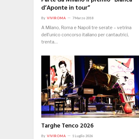
Parte da Milano il premio “Bianca
d’Aponte in tour”
By
VIVIROMA
7 Marzo 2018
A Milano, Roma e Napoli tre serate – vetrina
dell’unico concorso italiano per cantautrici,
trenta…
Targhe Tenco 2026
By
VIVIROMA
1 Luglio 2026