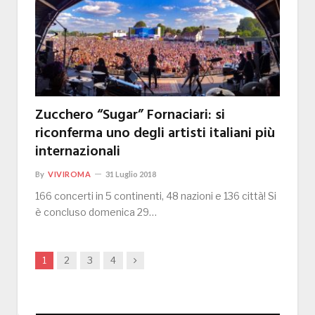
Zucchero “Sugar” Fornaciari: si
riconferma uno degli artisti italiani più
internazionali
By
VIVIROMA
31 Luglio 2018
166 concerti in 5 continenti, 48 nazioni e 136 città! Si
è concluso domenica 29…
Next
1
2
3
4