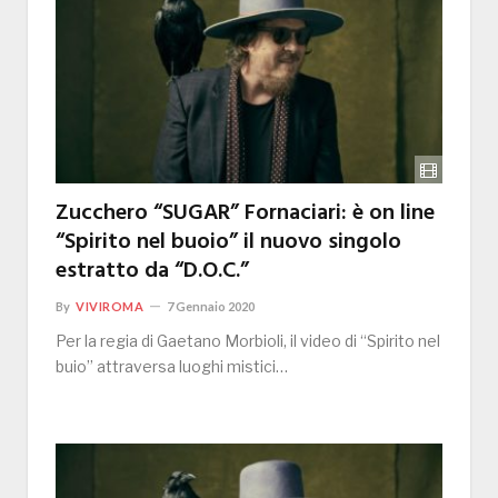
Zucchero “SUGAR” Fornaciari: è on line
“Spirito nel buoio” il nuovo singolo
estratto da “D.O.C.”
By
VIVIROMA
7 Gennaio 2020
Per la regia di Gaetano Morbioli, il video di “Spirito nel
buio” attraversa luoghi mistici…