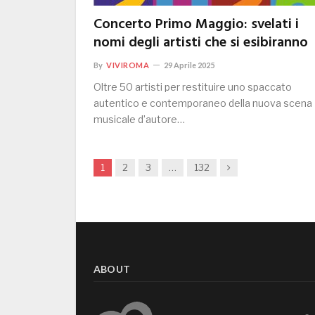
Concerto Primo Maggio: svelati i
nomi degli artisti che si esibiranno
By
VIVIROMA
29 Aprile 2025
Oltre 50 artisti per restituire uno spaccato
autentico e contemporaneo della nuova scena
musicale d’autore…
Next
1
2
3
…
132
ABOUT