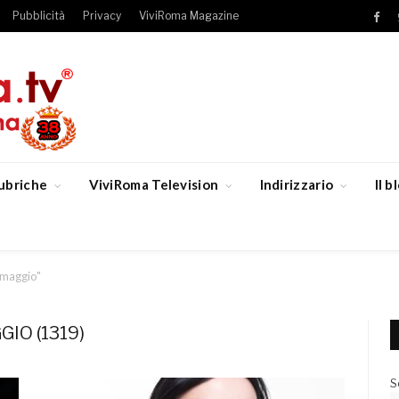
Pubblicità
Privacy
ViviRoma Magazine
Fac
ubriche
ViviRoma Television
Indirizzario
Il 
 maggio"
IO (1319)
S