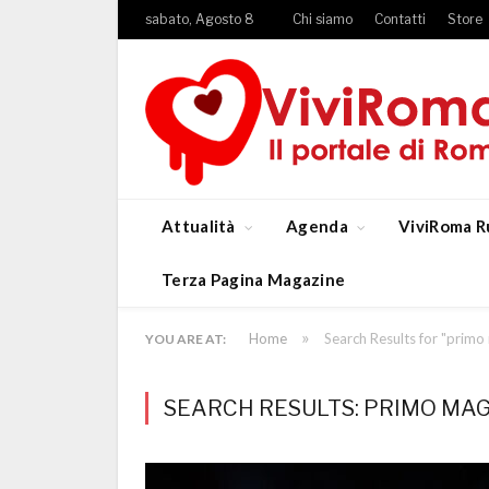
sabato, Agosto 8
Chi siamo
Contatti
Store
Attualità
Agenda
ViviRoma R
Terza Pagina Magazine
»
Home
Search Results for "primo
YOU ARE AT:
SEARCH RESULTS: PRIMO MAGG