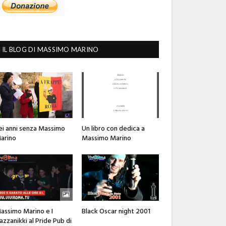
IL BLOG DI MASSIMO MARINO
ei anni senza Massimo
Un libro con dedica a
arino
Massimo Marino
assimo Marino e I
Black Oscar night 2001
azzanikki al Pride Pub di