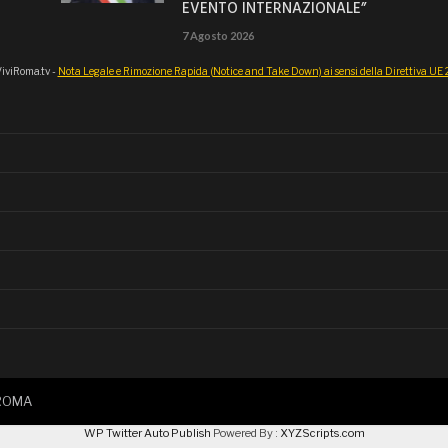
EVENTO INTERNAZIONALE”
7 Agosto 2026
iviRoma.tv -
Nota Legale e Rimozione Rapida (Notice and Take Down) ai sensi della Direttiva U
IROMA
WP Twitter Auto Publish
Powered By :
XYZScripts.com