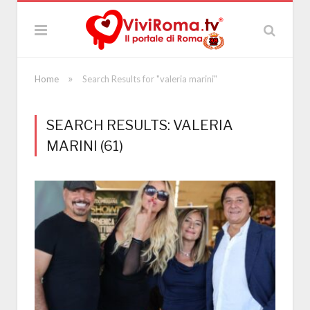
»
Home
Search Results for "valeria marini"
SEARCH RESULTS: VALERIA
MARINI (61)