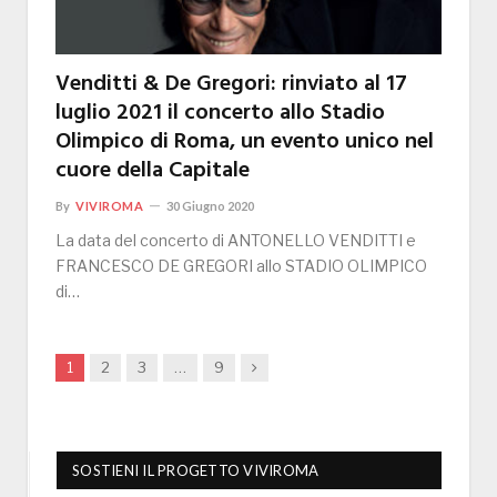
Venditti & De Gregori: rinviato al 17
luglio 2021 il concerto allo Stadio
Olimpico di Roma, un evento unico nel
cuore della Capitale
By
VIVIROMA
30 Giugno 2020
La data del concerto di ANTONELLO VENDITTI e
FRANCESCO DE GREGORI allo STADIO OLIMPICO
di…
Next
1
2
3
…
9
SOSTIENI IL PROGETTO VIVIROMA