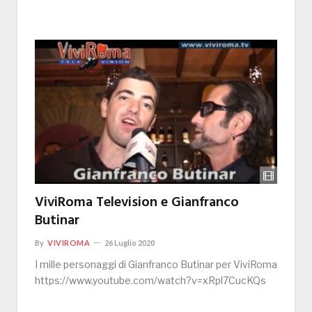
ViviRoma Television e Gianfranco
Butinar
By
VIVIROMA
26 Luglio 2020
I mille personaggi di Gianfranco Butinar per ViviRoma
https://www.youtube.com/watch?v=xRpl7CucKQs