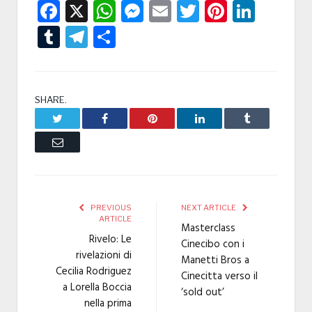
Facebook
X
WhatsApp
Messenger
Email
Twitter
Pintere
Linke
Tumblr
Telegram
Condividi
SHARE.
Twitter
Facebook
Pinterest
LinkedIn
Tumblr
Email
PREVIOUS
NEXT ARTICLE
ARTICLE
Masterclass
Rivelo: Le
Cinecibo con i
rivelazioni di
Manetti Bros a
Cecilia Rodriguez
Cinecitta verso il
a Lorella Boccia
‘sold out’
nella prima