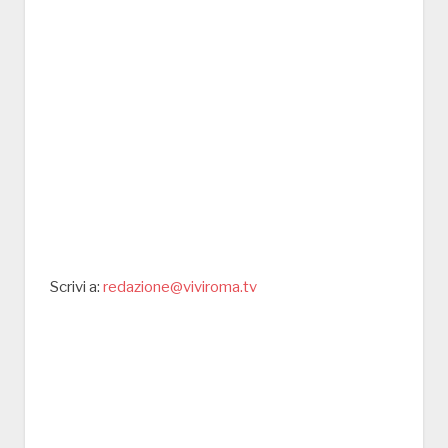
Scrivi a:
redazione@viviroma.tv