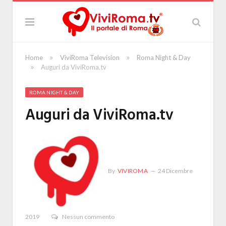
»
»
Home
ViviRoma Television
Roma Night & Day
»
Auguri da ViviRoma.tv
ROMA NIGHT & DAY
Auguri da ViviRoma.tv
By
VIVIROMA
24 Dicembre
2019
Nessun commento