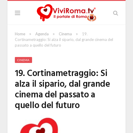
»
»
»
Home
Agenda
Cinema
19.
Cortinametraggio: Si alza il sipario, dal grande cinema del
passato a quello del futuro
CINEMA
19. Cortinametraggio: Si
alza il sipario, dal grande
cinema del passato a
quello del futuro