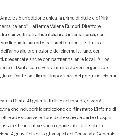
Angeles è un’edizione unica, la prima digitale e offrirà
nema italiano” – afferma Valeria Rumori, Direttore
à coinvolti noti artisti italiani ed internazionali, con
sua lingua, la sua arte ed i suoi territori. L’Istituto di
 dell’anno alla promozione del cinema italiano, con
ti, presentate anche con partner italiani e locali. A Los
orte di Dante con diverse manifestazioni organizzate
originale Dante on Film sull’importanza del poeta nel cinema
icata a Dante Alighieri in Italia e nel mondo, e verrà
egna che includerà la proiezione del film muto L’inferno di
 oltre ad esclusive letture dantesche da parte di ospiti
passate. Le iniziative sono organizzate dall’Istituto
azione Agnus Dei sotto gli auspici del Consolato Generale