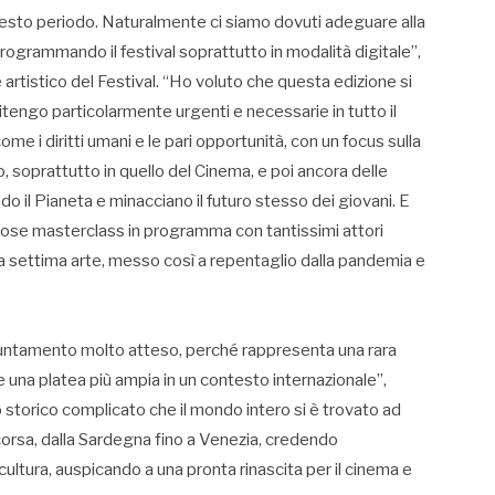
esto periodo. Naturalmente ci siamo dovuti adeguare alla
programmando il festival soprattutto in modalità digitale”,
artistico del Festival. “Ho voluto che questa edizione si
tengo particolarmente urgenti e necessarie in tutto il
e i diritti umani e le pari opportunità, con un focus sulla
, soprattutto in quello del Cinema, e poi ancora delle
 il Pianeta e minacciano il futuro stesso dei giovani. E
ose masterclass in programma con tantissimi attori
della settima arte, messo così a repentaglio dalla pandemia e
ppuntamento molto atteso, perché rappresenta una rara
re una platea più ampia in un contesto internazionale”,
 storico complicato che il mondo intero si è trovato ad
a corsa, dalla Sardegna fino a Venezia, credendo
ultura, auspicando a una pronta rinascita per il cinema e