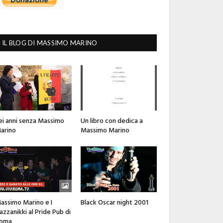
IL BLOG DI MASSIMO MARINO
ei anni senza Massimo
Un libro con dedica a
arino
Massimo Marino
assimo Marino e I
Black Oscar night 2001
azzanikki al Pride Pub di
oma