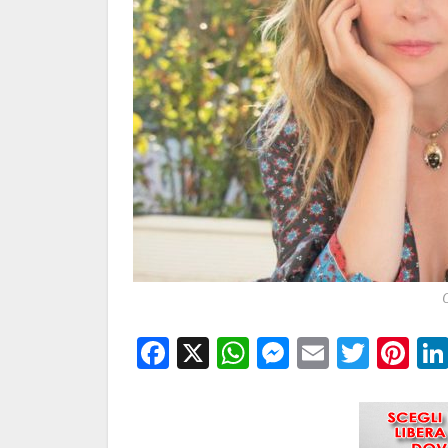
C
Facebook
X
WhatsApp
Messenge
Email
Twitt
Pi