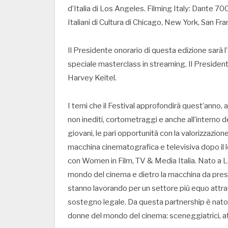
d’Italia di Los Angeles. Filming Italy: Dante 70
Italiani di Cultura di Chicago, New York, San F
Il Presidente onorario di questa edizione sarà l’a
speciale masterclass in streaming. Il Presidente
Harvey Keitel.
I temi che il Festival approfondirà quest’anno, at
non inediti, cortometraggi e anche all’interno del
giovani, le pari opportunità con la valorizzazio
macchina cinematografica e televisiva dopo il
con Women in Film, TV & Media Italia. Nato a 
mondo del cinema e dietro la macchina da presa
stanno lavorando per un settore più equo attrav
sostegno legale. Da questa partnership è nat
donne del mondo del cinema: sceneggiatrici, attr