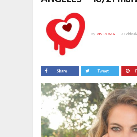
By
VIVIROMA
3 Febbrai
Share
Tweet
P