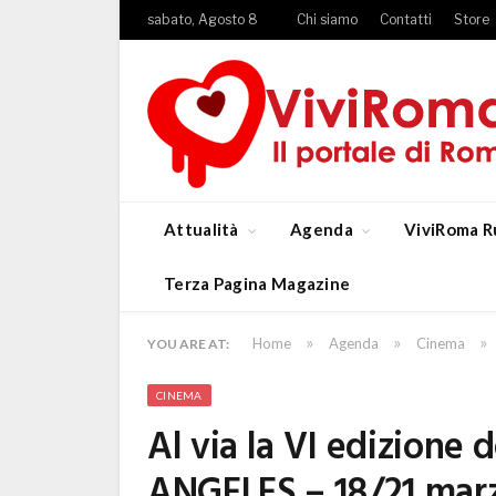
sabato, Agosto 8
Chi siamo
Contatti
Store
Attualità
Agenda
ViviRoma R
Terza Pagina Magazine
»
»
»
Home
Agenda
Cinema
YOU ARE AT:
CINEMA
Al via la VI edizione
ANGELES – 18/21 mar