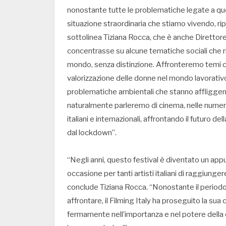
nonostante tutte le problematiche legate a qu
situazione straordinaria che stiamo vivendo, ri
sottolinea Tiziana Rocca, che è anche Direttore 
concentrasse su alcune tematiche sociali che ri
mondo, senza distinzione. Affronteremo temi com
valorizzazione delle donne nel mondo lavorativo
problematiche ambientali che stanno affliggendo
naturalmente parleremo di cinema, nelle numer
italiani e internazionali, affrontando il futuro 
dal lockdown”.
“Negli anni, questo festival è diventato un a
occasione per tanti artisti italiani di raggiunge
conclude Tiziana Rocca. “Nonostante il periodo
affrontare, il Filming Italy ha proseguito la su
fermamente nell’importanza e nel potere della c