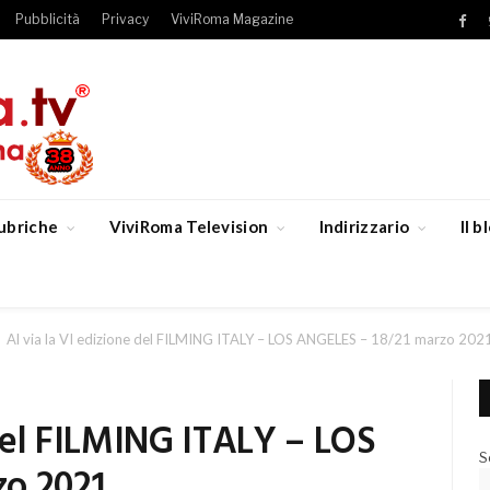
Pubblicità
Privacy
ViviRoma Magazine
Fac
ubriche
ViviRoma Television
Indirizzario
Il 
Al via la VI edizione del FILMING ITALY – LOS ANGELES – 18/21 marzo 202
 del FILMING ITALY – LOS
S
zo 2021