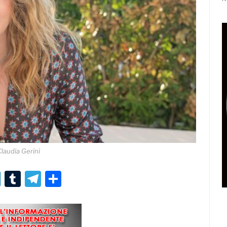
laudia Gerini
r
er
nterest
LinkedIn
Tumblr
Telegram
Condividi