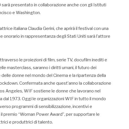
0 sarà presentato in collaborazione anche con gli Istituti
rancisco e Washington.
ttrice italiana Claudia Gerini, che aprirà il festival con una
 onorario in rappresentanza degli Stati Uniti sarà l’attore
traverso le proiezioni di film, serie TV, docufilm inediti e
le masterclass, saranno i diritti umani, il futuro dei
ne delle donne nel mondo del Cinema e la ripartenza della
 lockdown. Confermata anche quest’anno la collaborazione
Los Angeles, WIF sostiene le donne che lavorano nel
 dal 1973. Oggi le organizzazioni WIF in tutto il mondo
erso programmi di sensibilizzazione, incentivi e
o il premio “Woman Power Award”, per supportare le
ici e produttrici di talento.