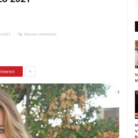
o 2021
Nessun commento
+
interest
S
M
M
V
R