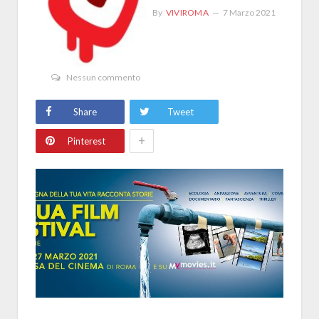
By
VIVIROMA
7 Marzo 2021
Nessun commento
Share
Tweet
+
Pinterest