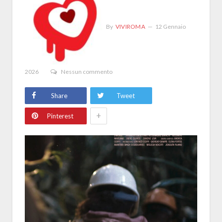
By
VIVIROMA
12 Gennaio
2026
Nessun commento
Share
Tweet
+
Pinterest