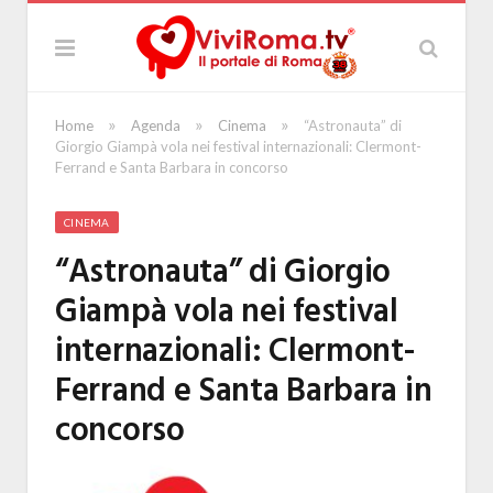
»
»
»
Home
Agenda
Cinema
“Astronauta” di
Giorgio Giampà vola nei festival internazionali: Clermont-
Ferrand e Santa Barbara in concorso
CINEMA
“Astronauta” di Giorgio
Giampà vola nei festival
internazionali: Clermont-
Ferrand e Santa Barbara in
concorso