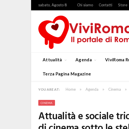
sabato, Agosto 8
Chi siamo
Contatti
Store
Attualità
Agenda
ViviRoma R
Terza Pagina Magazine
»
»
»
Home
Agenda
Cinema
YOU ARE AT:
CINEMA
Attualità e sociale tr
di cinema sotto le stel