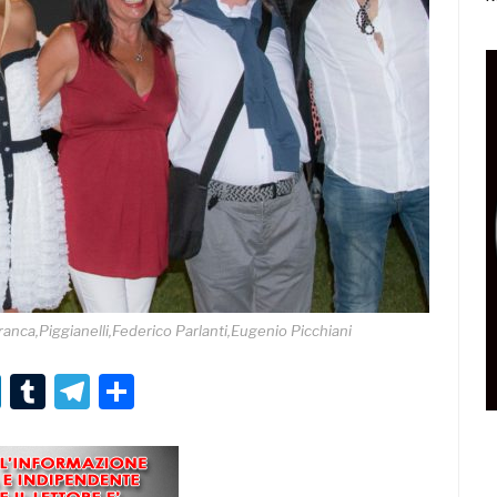
anca,Piggianelli,Federico Parlanti,Eugenio Picchiani
r
er
nterest
LinkedIn
Tumblr
Telegram
Condividi