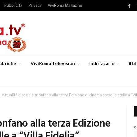
Pubblicità
Privacy
ViviRoma Magazine
Fac
ubriche
ViviRoma Television
Indirizzario
Il 
Attualità e sociale trionfano alla terza Edizione di cinema sotto le stelle a “Vil
ionfano alla terza Edizione
S
le a “Villa Fidelia”