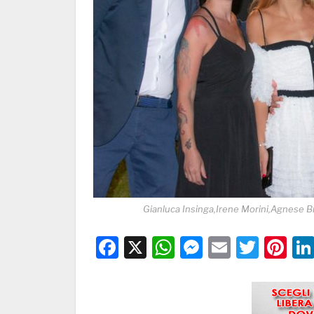
Gianluca Insinga,Irene Morini,Agnese Br
Facebook
X
WhatsApp
Messenge
Email
Twitt
Pi