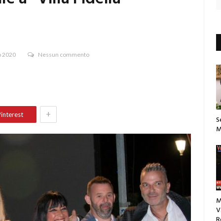
o 2020
Nessun commento
+
interest
S
M
M
V
R