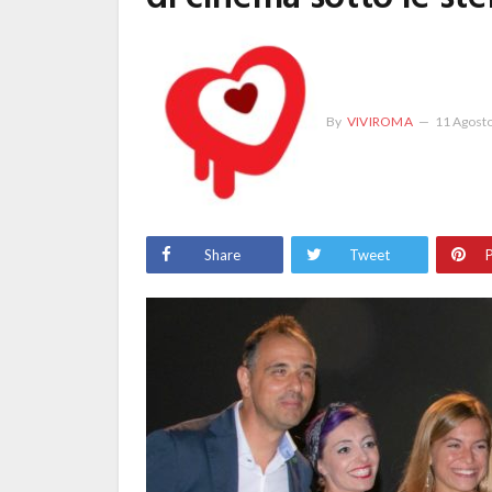
By
VIVIROMA
11 Agost
Share
Tweet
P