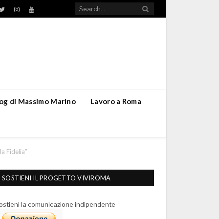
TikTok
ebook
Twitter
Instagram
YouTube
blog di Massimo Marino
Lavoro a Roma
la Fidelia”
SOSTIENI IL PROGETTO VIVIROMA
ostieni la comunicazione indipendente