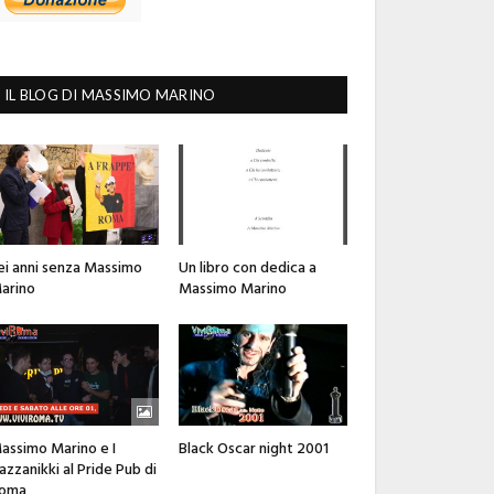
IL BLOG DI MASSIMO MARINO
ei anni senza Massimo
Un libro con dedica a
arino
Massimo Marino
assimo Marino e I
Black Oscar night 2001
azzanikki al Pride Pub di
oma