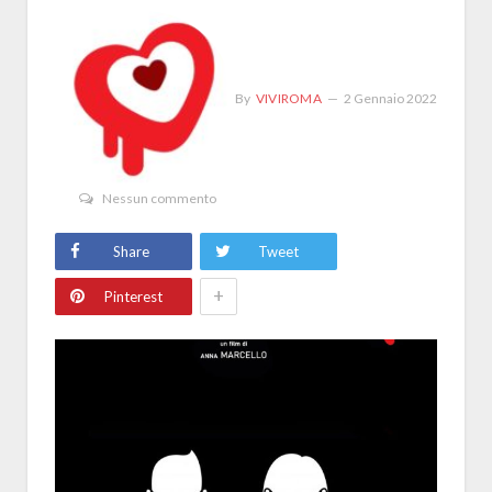
By
VIVIROMA
2 Gennaio 2022
Nessun commento
Share
Tweet
+
Pinterest