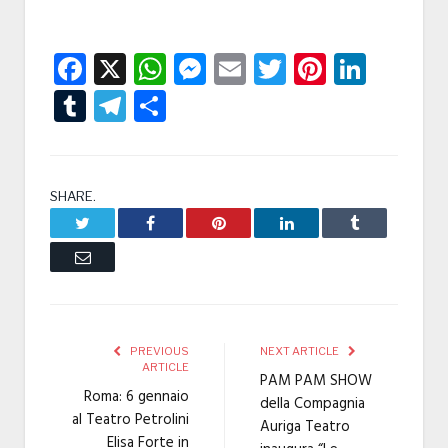
Facebook
X
WhatsApp
Messenger
Email
Twitter
Pintere
Linke
Tumblr
Telegram
Condividi
SHARE.
Twitter
Facebook
Pinterest
LinkedIn
Tumblr
Email
PREVIOUS
NEXT ARTICLE
ARTICLE
PAM PAM SHOW
Roma: 6 gennaio
della Compagnia
al Teatro Petrolini
Auriga Teatro
Elisa Forte in