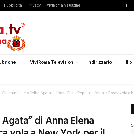
Pubblicità
Privacy
ViviRoma Magazine
Fac
ubriche
ViviRoma Television
Indirizzario
Il 
Cinema: il corto “Miss Agata” di Anna Elena Pepe con Andrea Bosca vola a 
s Agata” di Anna Elena
S
a vola a New York per il