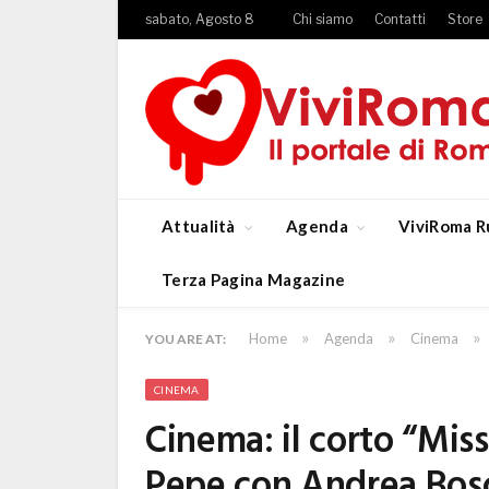
sabato, Agosto 8
Chi siamo
Contatti
Store
Attualità
Agenda
ViviRoma R
Terza Pagina Magazine
»
»
»
Home
Agenda
Cinema
YOU ARE AT:
CINEMA
Cinema: il corto “Mis
Pepe con Andrea Bosc