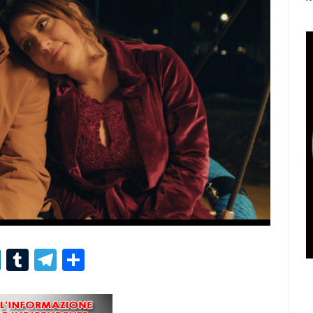
r
er
nterest
LinkedIn
Tumblr
Telegram
Condividi