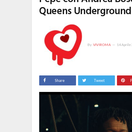
Queens Underground 
By
VIVIROMA
14 Aprile
Share
Tweet
P