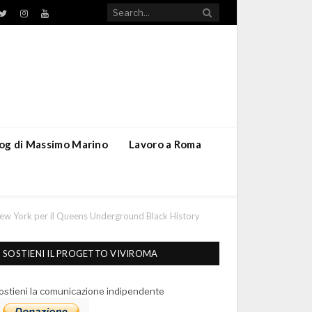
TikTok
ebook
Twitter
Instagram
YouTube
blog di Massimo Marino
Lavoro a Roma
New York per il Queens Underground Black History
SOSTIENI IL PROGETTO VIVIROMA
ostieni la comunicazione indipendente