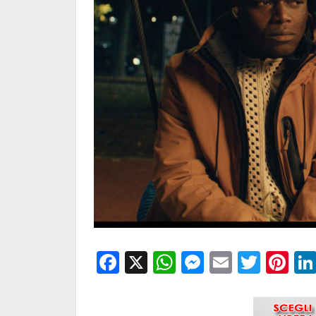
Facebook
X
WhatsApp
Messenge
Email
Twitt
Pi