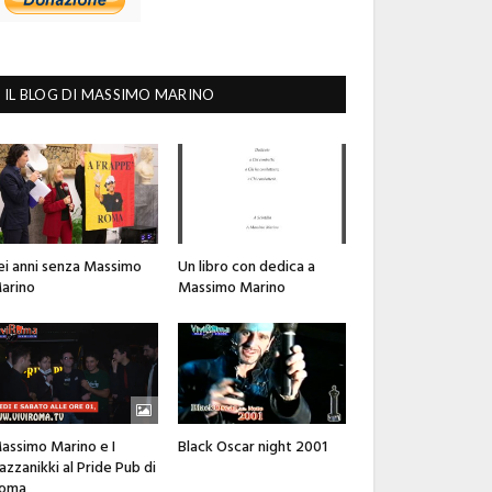
IL BLOG DI MASSIMO MARINO
ei anni senza Massimo
Un libro con dedica a
arino
Massimo Marino
assimo Marino e I
Black Oscar night 2001
azzanikki al Pride Pub di
oma