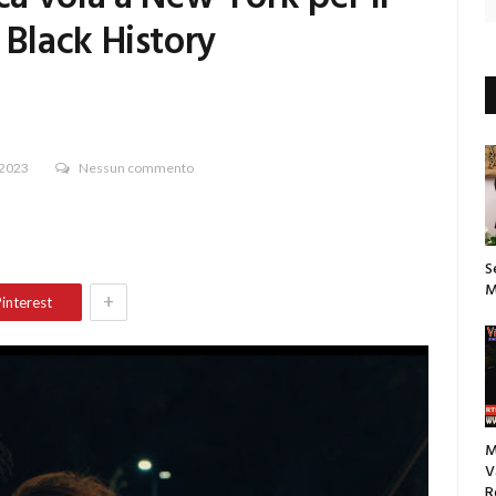
Black History
 2023
Nessun commento
S
M
+
interest
M
V
R