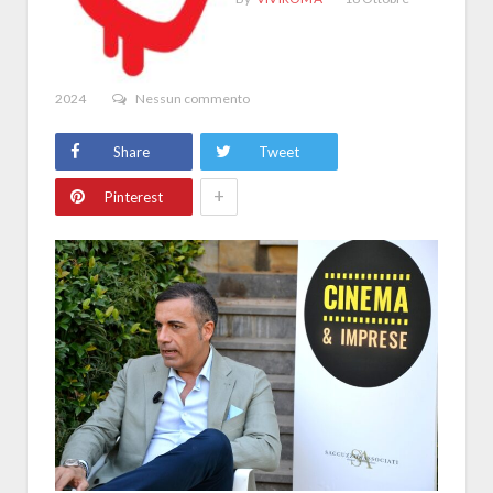
2024
Nessun commento
Share
Tweet
+
Pinterest