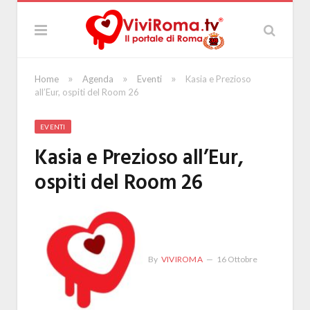
»
»
»
Home
Agenda
Eventi
Kasia e Prezioso
all’Eur, ospiti del Room 26
EVENTI
Kasia e Prezioso all’Eur,
ospiti del Room 26
By
VIVIROMA
16 Ottobre