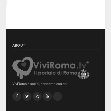
ABOUT
ViviRoma è social, connettiti con noi:
Facebook
Twitter
Instagram
YouTube
TikTok