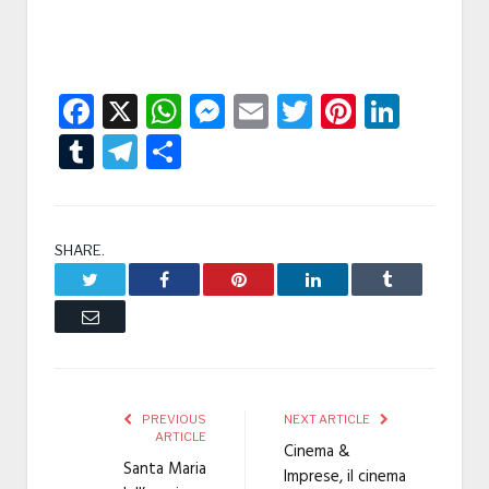
Facebook
X
WhatsApp
Messenger
Email
Twitter
Pintere
Linke
Tumblr
Telegram
Condividi
SHARE.
Twitter
Facebook
Pinterest
LinkedIn
Tumblr
Email
PREVIOUS
NEXT ARTICLE
ARTICLE
Cinema &
Santa Maria
Imprese, il cinema