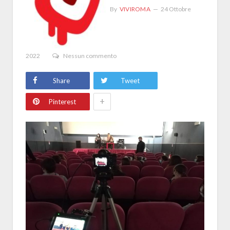
By
VIVIROMA
24 Ottobre
2022
Nessun commento
Share
Tweet
+
Pinterest