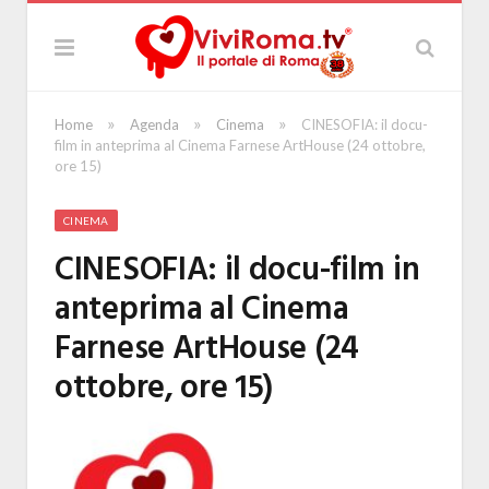
»
»
»
Home
Agenda
Cinema
CINESOFIA: il docu-
film in anteprima al Cinema Farnese ArtHouse (24 ottobre,
ore 15)
CINEMA
CINESOFIA: il docu-film in
anteprima al Cinema
Farnese ArtHouse (24
ottobre, ore 15)