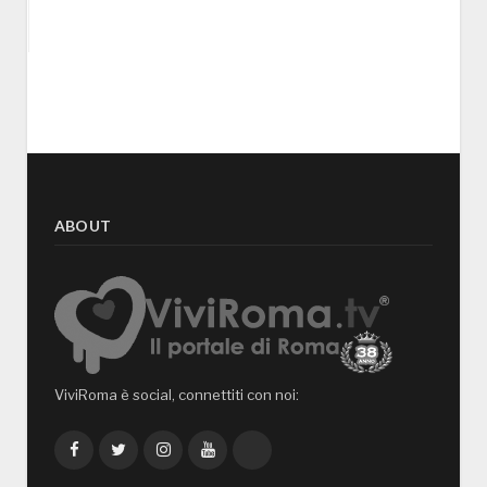
ABOUT
ViviRoma è social, connettiti con noi:
Facebook
Twitter
Instagram
YouTube
TikTok