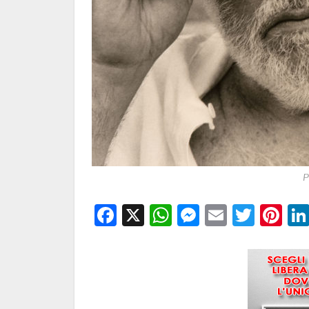
P
Facebook
X
WhatsApp
Messenge
Email
Twitt
Pi