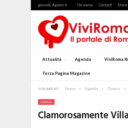
giovedì, Agosto 6
Chi siamo
Contatti
Store
Attualità
Agenda
ViviRoma R
Terza Pagina Magazine
»
»
»
Home
Agenda
Cinema
YOU ARE AT:
CINEMA
Clamorosamente Villa