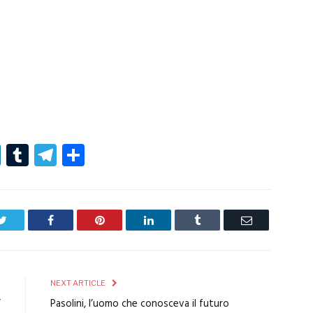
r
er
nterest
LinkedIn
Tumblr
Telegram
Condividi
Twitter
Facebook
Pinterest
LinkedIn
Tumblr
Email
E
NEXT ARTICLE
”
Pasolini, l’uomo che conosceva il futuro