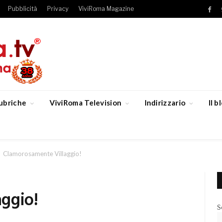
Pubblicità
Privacy
ViviRoma Magazine
Fac
ubriche
ViviRoma Television
Indirizzario
Il 
Clamorosamente Villaggio!
ggio!
S