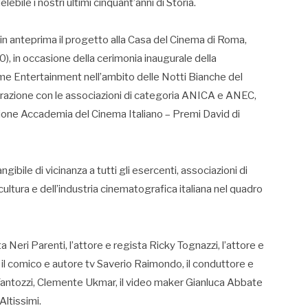
bile i nostri ultimi cinquant’anni di Storia.
e in anteprima il progetto alla Casa del Cinema di Roma,
:00), in occasione della cerimonia inaugurale della
e Entertainment nell’ambito delle Notti Bianche del
orazione con le associazioni di categoria ANICA e ANEC,
ndazione Accademia del Cinema Italiano – Premi David di
bile di vicinanza a tutti gli esercenti, associazioni di
 cultura e dell’industria cinematografica italiana nel quadro
ista Neri Parenti, l’attore e regista Ricky Tognazzi, l’attore e
il comico e autore tv Saverio Raimondo, il conduttore e
i Fantozzi, Clemente Ukmar, il video maker Gianluca Abbate
Altissimi.