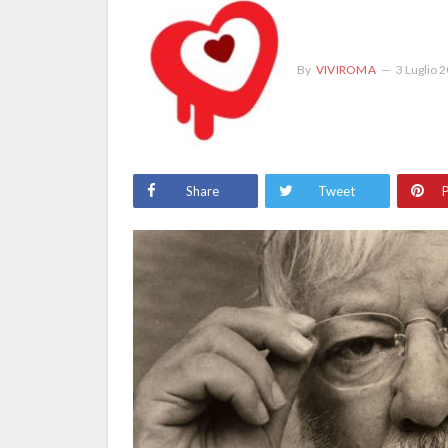
By
VIVIROMA
3 Luglio 
Share
Tweet
P