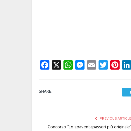
Facebook
X
WhatsApp
Messenge
Email
Twitt
Pi
SHARE.
PREVIOUS ARTICL
Concorso “Lo spaventapasseri più originale