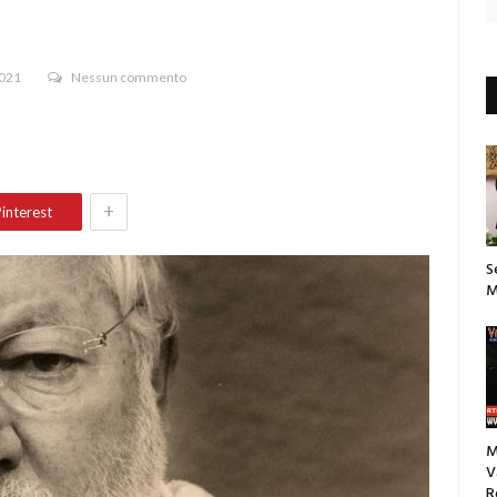
2021
Nessun commento
+
interest
S
M
M
V
R