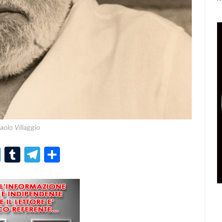
aolo Villaggio
r
er
nterest
LinkedIn
Tumblr
Telegram
Condividi