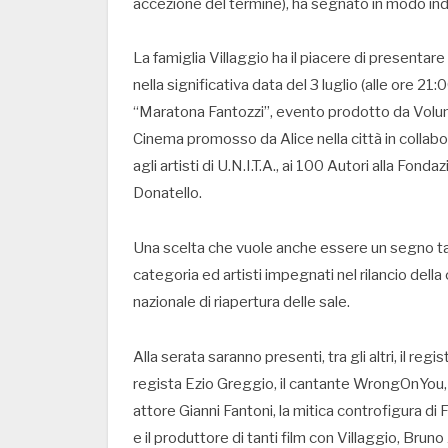
accezione del termine), ha segnato in modo indele
La famiglia Villaggio ha il piacere di presentar
nella significativa data del 3 luglio (alle ore 21
“Maratona Fantozzi”, evento prodotto da Volum
Cinema promosso da Alice nella città in collab
agli artisti di U.N.I.T.A., ai 100 Autori alla Fo
Donatello.
Una scelta che vuole anche essere un segno tangi
categoria ed artisti impegnati nel rilancio della
nazionale di riapertura delle sale.
Alla serata saranno presenti, tra gli altri, il reg
regista Ezio Greggio, il cantante WrongOnYou, 
attore Gianni Fantoni, la mitica controfigura d
e il produttore di tanti film con Villaggio, Bruno 