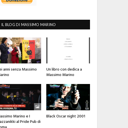
IL BLOG DI MASSIMO MARINO
ei anni senza Massimo
Un libro con dedica a
arino
Massimo Marino
assimo Marino e I
Black Oscar night 2001
azzanikki al Pride Pub di
oma