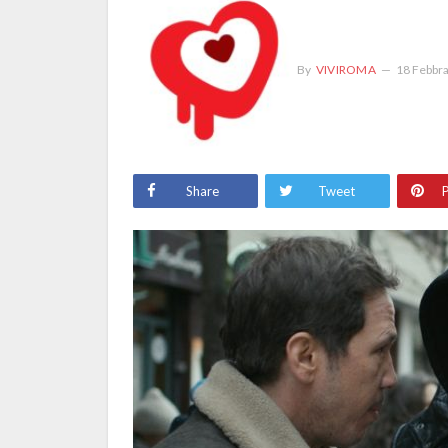
By
VIVIROMA
18 Febbr
Share
Tweet
P