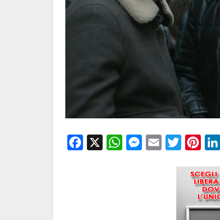
Facebook
X
WhatsApp
Messenge
Email
Twitt
Pi