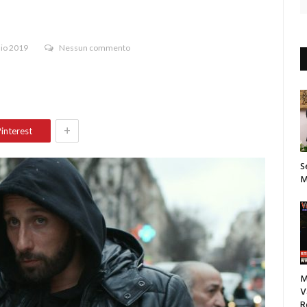
aio 2019
Nessun commento
+
interest
S
M
M
V
R