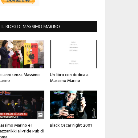
IL BLOG DI MASSIMO MARINO
ei anni senza Massimo
Un libro con dedica a
arino
Massimo Marino
assimo Marino e I
Black Oscar night 2001
azzanikki al Pride Pub di
oma