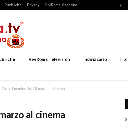
Pubblicità
Privacy
ViviRoma Magazine
Fac
ubriche
ViviRoma Television
Indirizzario
Il 
Close Enemies dal 28 marzo al cinema
 marzo al cinema
S