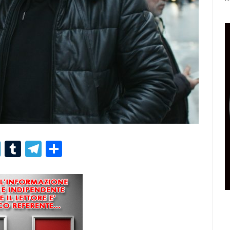
r
er
nterest
LinkedIn
Tumblr
Telegram
Condividi