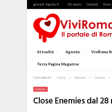
giovedì, Agosto 6
Chi siamo
Contatti
Store
Attualità
Agenda
ViviRoma R
Terza Pagina Magazine
»
»
»
Home
Agenda
Cinema
YOU ARE AT:
CINEMA
Close Enemies dal 28