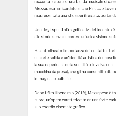
racconta la storia di una banda musicale di paes
Mezzapesa ha ricordato anche Pinuccio Lovero
rappresentato una sfida per il regista, portando
Uno degli spunti più significativi dell’incontro è
alle storie senza rincorrere un’unica visione sof
Ha sottolineato l’importanza del contatto diretto 
una rete solida e un’identità artistica riconoscib
la sua esperienza nella serialità televisiva con 
macchina da presa), che gli ha consentito di s
immaginario abituale.
Dopo il film Il bene mio (2018), Mezzapesa è to
cuore, un’opera caratterizzata da una forte cari
suo esordio cinematografico.