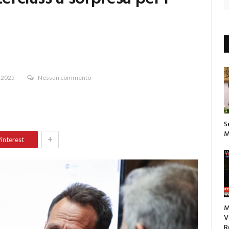
 2025
Nessun commento
S
M
+
interest
M
V
R