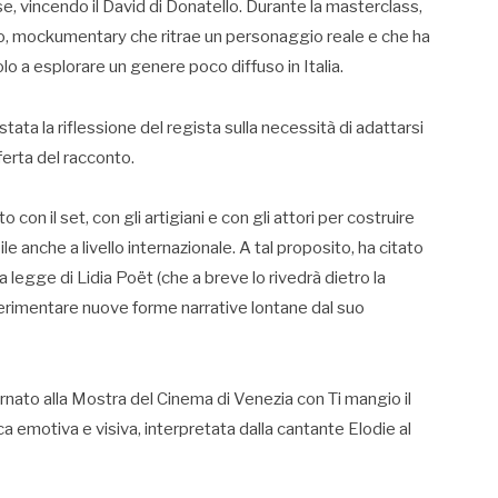
e, vincendo il David di Donatello. Durante la masterclass,
, mockumentary che ritrae un personaggio reale e che ha
lo a esplorare un genere poco diffuso in Italia.
 stata la riflessione del regista sulla necessità di adattarsi
ferta del racconto.
con il set, con gli artigiani e con gli attori per costruire
ile anche a livello internazionale. A tal proposito, ha citato
La legge di Lidia Poët (che a breve lo rivedrà dietro la
perimentare nuove forme narrative lontane dal suo
rnato alla Mostra del Cinema di Venezia con Ti mangio il
ca emotiva e visiva, interpretata dalla cantante Elodie al