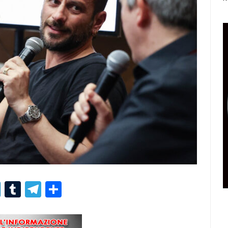
r
er
nterest
LinkedIn
Tumblr
Telegram
Condividi