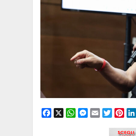
Facebook
X
WhatsApp
Messenge
Email
Twitt
Pi