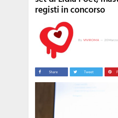
registi in concorso
By
VIVIROMA
20 Marzo
Share
Tweet
P