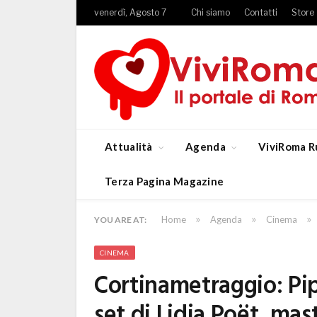
venerdì, Agosto 7
Chi siamo
Contatti
Store
Attualità
Agenda
ViviRoma R
Terza Pagina Magazine
»
»
»
Home
Agenda
Cinema
YOU ARE AT:
CINEMA
Cortinametraggio: Pi
set di Lidia Poët, mas