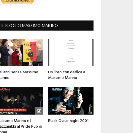
IL BLOG DI MASSIMO MARINO
ei anni senza Massimo
Un libro con dedica a
arino
Massimo Marino
assimo Marino e I
Black Oscar night 2001
azzanikki al Pride Pub di
oma