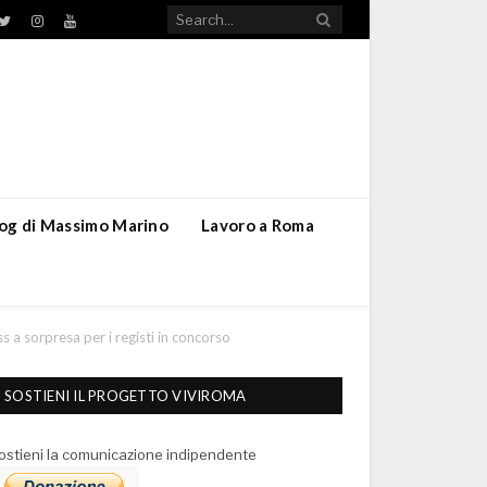
TikTok
ebook
Twitter
Instagram
YouTube
blog di Massimo Marino
Lavoro a Roma
 a sorpresa per i registi in concorso
SOSTIENI IL PROGETTO VIVIROMA
ostieni la comunicazione indipendente