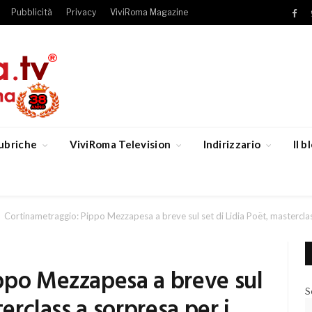
Pubblicità
Privacy
ViviRoma Magazine
Fac
ubriche
ViviRoma Television
Indirizzario
Il 
Cortinametraggio: Pippo Mezzapesa a breve sul set di Lidia Poët, masterclass
ppo Mezzapesa a breve sul
S
terclass a sorpresa per i