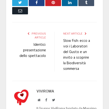
Twitter
Facebook
Pinterest
LinkedIn
Tumblr
Email
PREVIOUS
NEXT ARTICLE
ARTICLE
Slow Fish: ecco a
Identici:
voi i Laboratori
presentazione
del Gusto e un
dello spettacolo
invito a scoprire
la Biodiversità
sommersa
VIVIROMA
Website
Facebook
Twitter
Il Gruppo ViviRoma fondato da Massimo