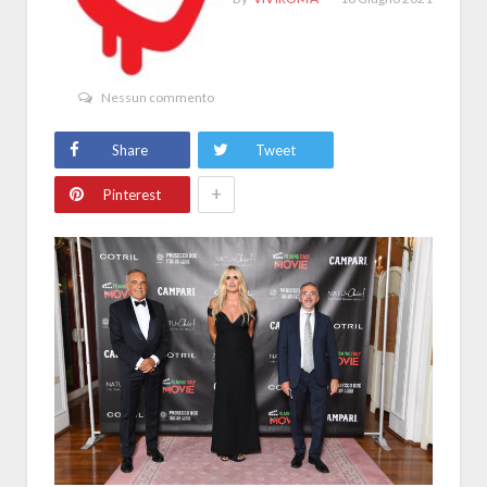
Nessun commento
Share
Tweet
+
Pinterest