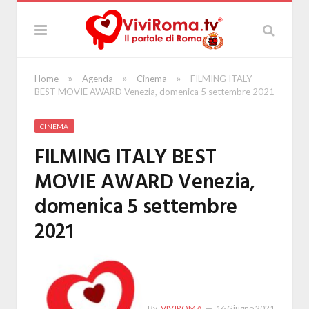
»
»
»
Home
Agenda
Cinema
FILMING ITALY
BEST MOVIE AWARD Venezia, domenica 5 settembre 2021
CINEMA
FILMING ITALY BEST
MOVIE AWARD Venezia,
domenica 5 settembre
2021
By
VIVIROMA
16 Giugno 2021