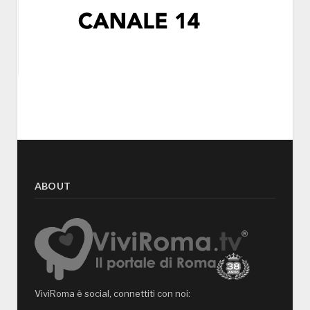
ABOUT
ViviRoma è social, connettiti con noi: