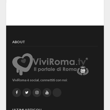
ABOUT
ViviRoma è social, connettiti con noi:
Facebook
Twitter
Instagram
YouTube
TikTok
ULTIMI ARTICOLI