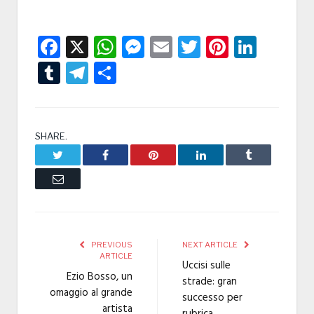
Facebook
X
WhatsApp
Messenger
Email
Twitter
Pintere
Linke
Tumblr
Telegram
Condividi
SHARE.
Twitter
Facebook
Pinterest
LinkedIn
Tumblr
Email
PREVIOUS
NEXT ARTICLE
ARTICLE
Uccisi sulle
Ezio Bosso, un
strade: gran
omaggio al grande
successo per
artista