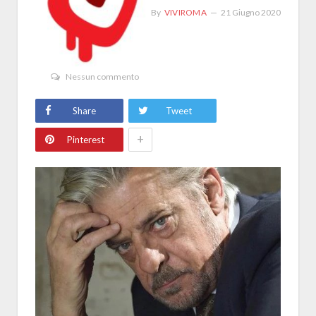
By
VIVIROMA
21 Giugno 2020
Nessun commento
Share
Tweet
+
Pinterest