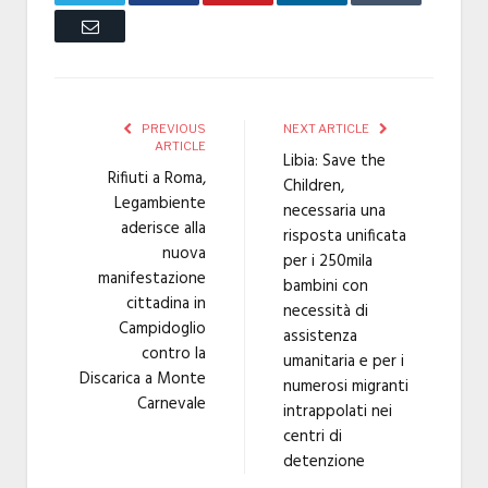
Email
PREVIOUS
NEXT ARTICLE
ARTICLE
Libia: Save the
Rifiuti a Roma,
Children,
Legambiente
necessaria una
aderisce alla
risposta unificata
nuova
per i 250mila
manifestazione
bambini con
cittadina in
necessità di
Campidoglio
assistenza
contro la
umanitaria e per i
Discarica a Monte
numerosi migranti
Carnevale
intrappolati nei
centri di
detenzione