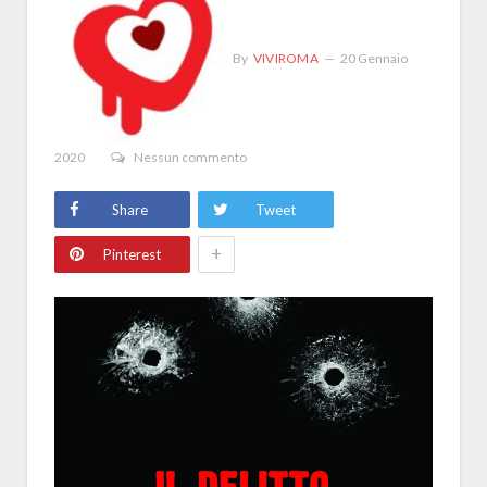
By
VIVIROMA
20 Gennaio
2020
Nessun commento
Share
Tweet
+
Pinterest