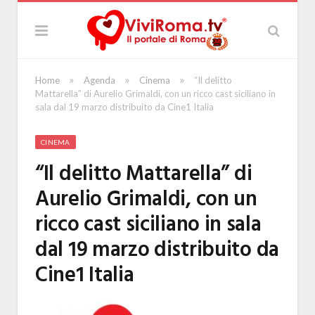
»
»
»
Home
Agenda
Cinema
“Il delitto
Mattarella” di Aurelio Grimaldi, con un ricco cast siciliano in
sala dal 19 marzo distribuito da Cine1 Italia
CINEMA
“Il delitto Mattarella” di
Aurelio Grimaldi, con un
ricco cast siciliano in sala
dal 19 marzo distribuito da
Cine1 Italia