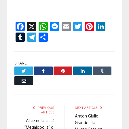
Facebook
X
WhatsApp
Messenger
Email
Twitter
Pintere
Linke
Tumblr
Telegram
Condividi
SHARE.
Twitter
Facebook
Pinterest
LinkedIn
Tumblr
Email
PREVIOUS
NEXT ARTICLE
ARTICLE
Anton Giulio
Alice nella città
Grande alla
“Megalopolis” di