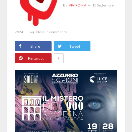
By
VIVIROMA
18 Settembre
2024
Nessun commento
Share
Tweet
+
Pinterest