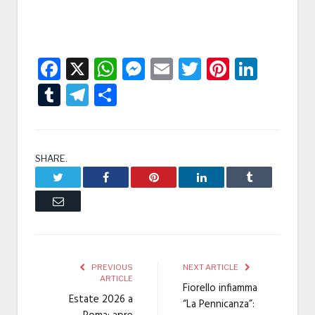
Facebook
X
WhatsApp
Messenger
Email
Twitter
Pintere
Linke
Tumblr
Telegram
Condividi
SHARE.
Twitter
Facebook
Pinterest
LinkedIn
Tumblr
Email
PREVIOUS
NEXT ARTICLE
ARTICLE
Fiorello infiamma
Estate 2026 a
“La Pennicanza”: