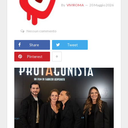
By
VIVIROMA
20 Maggio 2026
Nessun commento
Share
Tweet
+
Pinterest