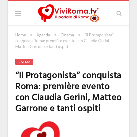
»
»
»
Home
Agenda
Cinema
“Il Protagonista”
conquista Roma: première evento con Claudia Gerini,
Matteo Garrone e tanti ospiti
CINEMA
“Il Protagonista” conquista
Roma: première evento
con Claudia Gerini, Matteo
Garrone e tanti ospiti