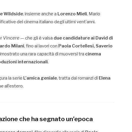
ne Wildside
, insieme anche a
Lorenzo Mieli
, Mario
icative del cinema italiano degli ultimi vent’anni.
er
Vincere
— che gli è valsa
due candidature ai David di
cardo Milani
, fino ai lavori con
Paola Cortellesi, Saverio
dimostrato una rara capacità di muoversi tra
cinema
duzioni internazionali
.
igura la serie
L’amica geniale
, tratta dai romanzi di
Elena
e all’estero.
elazione che ha segnato un’epoca