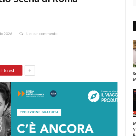
io 2026
Nessun commento
+
interest
S
M
M
V
R