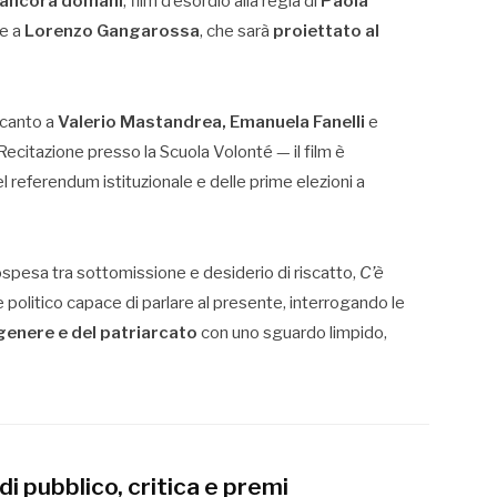
 ancora domani
, film d’esordio alla regia di
Paola
e a
Lorenzo Gangarossa
, che sarà
proiettato al
ccanto a
Valerio Mastandrea, Emanuela Fanelli
e
ecitazione presso la Scuola Volonté — il film è
 del referendum istituzionale e delle prime elezioni a
spesa tra sottomissione e desiderio di riscatto,
C’è
 politico capace di parlare al presente, interrogando le
i genere e del patriarcato
con uno sguardo limpido,
 pubblico, critica e premi