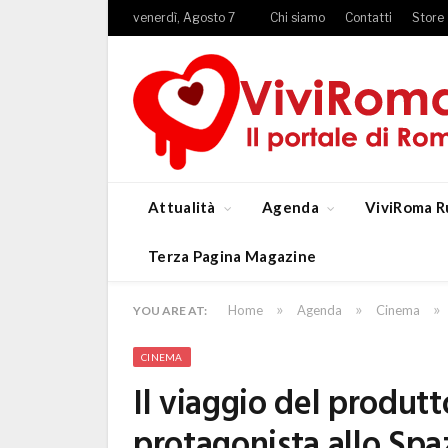
venerdì, Agosto 7
Chi siamo
Contatti
Store
Attualità
Agenda
ViviRoma R
Terza Pagina Magazine
»
»
»
Home
Agenda
Cinema
YOU ARE AT:
CINEMA
Il viaggio del produt
protagonista allo Sp