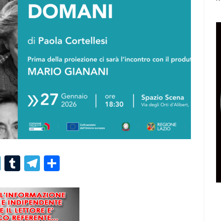
r
er
nterest
LinkedIn
Tumblr
Telegram
Condividi