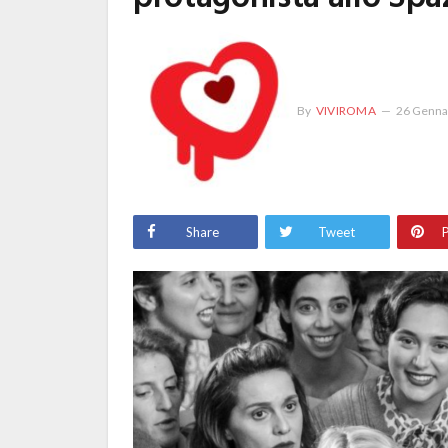
By
VIVIROMA
26 Genna
Share
Tweet
P