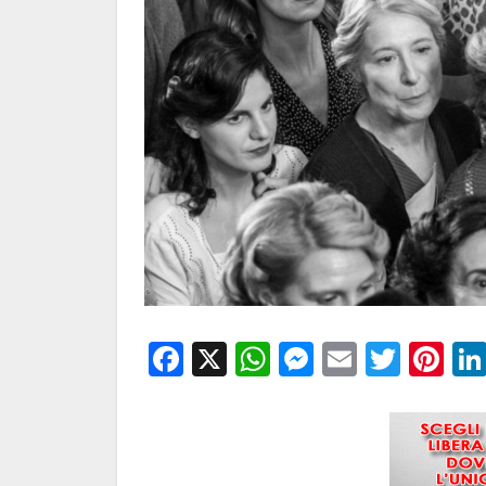
Facebook
X
WhatsApp
Messenge
Email
Twitt
Pi