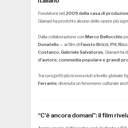
italiano
Fondatore nel
2009 della casa di produzio
Gianani ha prodotto alcune delle opere più signif
Dalla collaborazione con
Marco Bellocchio
p
Donatello
— ai film di
Fausto Brizzi, Pif, Ric
Costanzo, Gabriele Salvatores
, Gianani ha 
d’autore, commedia popolare e grandi pro
Tra i progetti più riconosciuti a livello globale f
Ferrante
, divenuta un fenomeno culturale anch
“C’è ancora domani”: il film riv