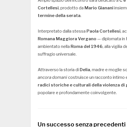
Ampio spazio dell’incontro sarà dedicato a
C’è
Cortellesi
, prodotto da
Mario Gianani
insiem
termine della serata
.
Interpretato dalla stessa
Paola Cortellesi
, a
Romana Maggiora Vergano
— diplomata in R
ambientato nella
Roma del 1946
, alla vigilia
suffragio universale.
Attraverso la storia di
Delia
, madre e moglie so
ancora domani
costruisce un racconto intimo e
radici storiche e culturali della violenza d
popolare e profondamente coinvolgente.
Un successo senza precedenti di