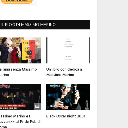
IL BLOG DI MASSIMO MARINO
ei anni senza Massimo
Un libro con dedica a
arino
Massimo Marino
assimo Marino e I
Black Oscar night 2001
azzanikki al Pride Pub di
oma