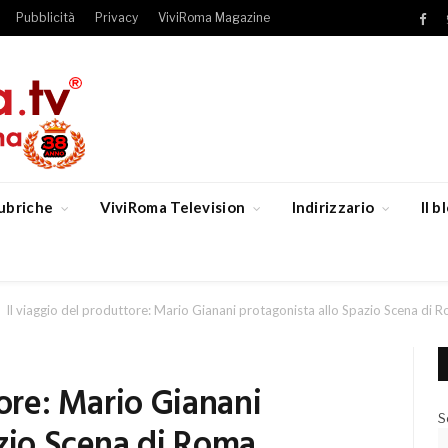
Pubblicità
Privacy
ViviRoma Magazine
Fac
ubriche
ViviRoma Television
Indirizzario
Il 
Il viaggio del produttore: Mario Gianani protagonista allo Spazio Scena di 
tore: Mario Gianani
S
azio Scena di Roma