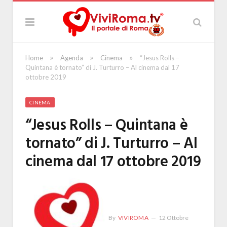
»
»
»
Home
Agenda
Cinema
“Jesus Rolls –
Quintana è tornato” di J. Turturro – Al cinema dal 17
ottobre 2019
CINEMA
“Jesus Rolls – Quintana è
tornato” di J. Turturro – Al
cinema dal 17 ottobre 2019
By
VIVIROMA
12 Ottobre