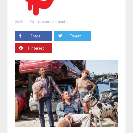
2019
Nessun commento
Share
Tweet
+
Pinterest