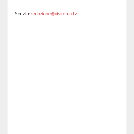
Scrivi a:
redazione@viviroma.tv