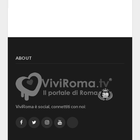
ABOUT
ViviRoma è social, connettiti con noi:
Facebook
Twitter
Instagram
YouTube
TikTok