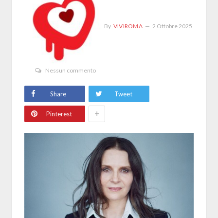
By
VIVIROMA
2 Ottobre 2025
Nessun commento
Share
Tweet
+
Pinterest