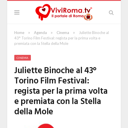
»
»
»
Home
Agenda
Cinema
Juliette Binoche al
43° Torino Film Festival: regista per la prima volta e
premiata con la Stella della Mole
CINEMA
Juliette Binoche al 43°
Torino Film Festival:
regista per la prima volta
e premiata con la Stella
della Mole