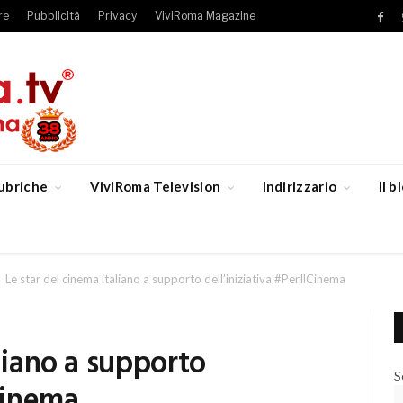
re
Pubblicità
Privacy
ViviRoma Magazine
Fac
ubriche
ViviRoma Television
Indirizzario
Il 
Le star del cinema italiano a supporto dell’iniziativa #PerIlCinema
aliano a supporto
S
lCinema