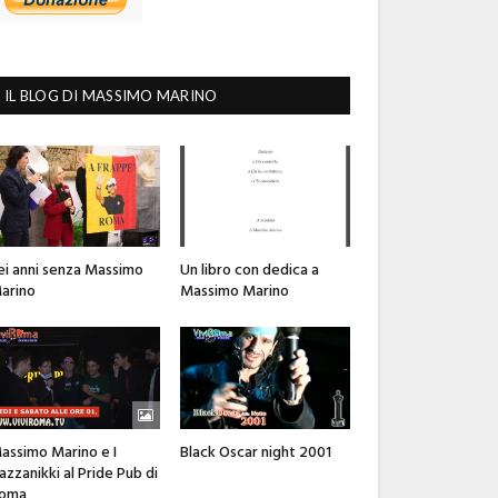
IL BLOG DI MASSIMO MARINO
ei anni senza Massimo
Un libro con dedica a
arino
Massimo Marino
assimo Marino e I
Black Oscar night 2001
azzanikki al Pride Pub di
oma