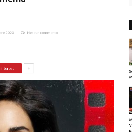
bre 2020
Nessun commento
+
interest
S
M
M
V
R