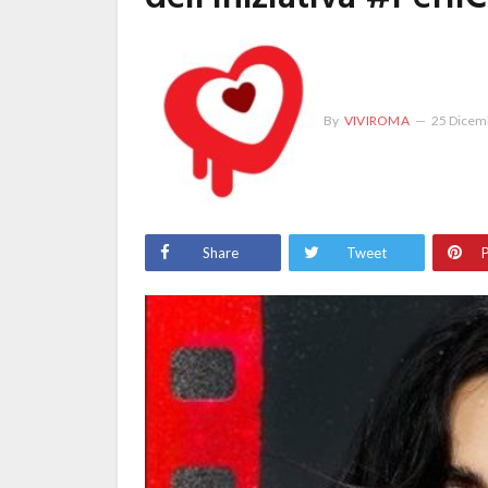
By
VIVIROMA
25 Dicem
Share
Tweet
P