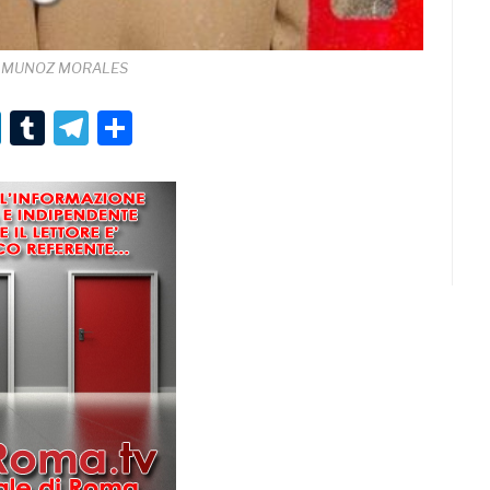
 MUNOZ MORALES
r
er
nterest
LinkedIn
Tumblr
Telegram
Condividi