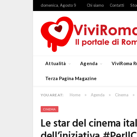
domenica, Agosto 9
Chi siamo
Contatti
Sto
Attualità
Agenda
ViviRoma R
Terza Pagina Magazine
»
»
»
Home
Agenda
Cinema
YOU ARE AT:
CINEMA
Le star del cinema it
dell’iniziativa #PerI