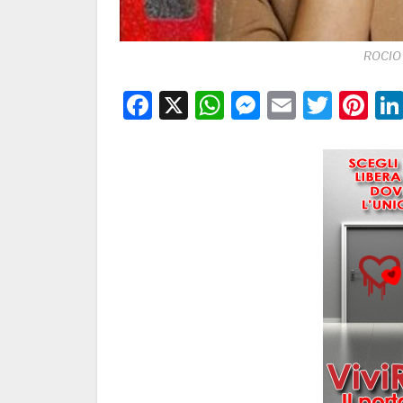
ROCIO
Facebook
X
WhatsApp
Messenge
Email
Twitt
Pi