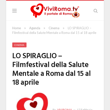
»
»
»
Home
Agenda
Cinema
LO SPIRAGLIO –
Filmfestival della Salute Mentale a Roma dal 15 al 18 aprile
CINEMA
LO SPIRAGLIO –
Filmfestival della Salute
Mentale a Roma dal 15 al
18 aprile
By
VIVIROMA
17 Febbraio