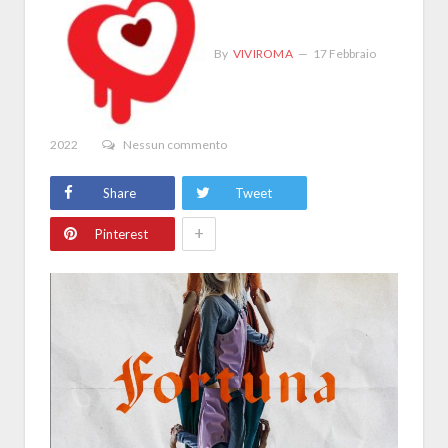
By
VIVIROMA
17 Febbraio
2022
Nessun commento
Share
Tweet
+
Pinterest