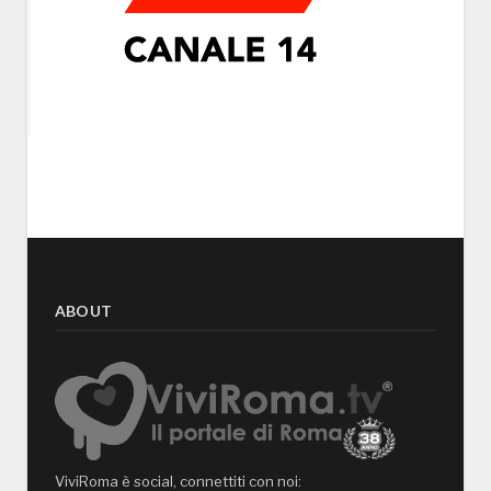
ABOUT
ViviRoma è social, connettiti con noi: