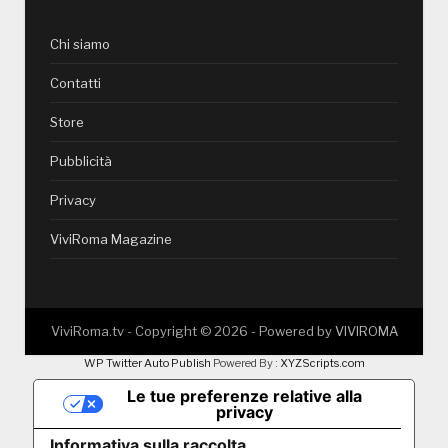
Chi siamo
Contatti
Store
Pubblicità
Privacy
ViviRoma Magazine
ViviRoma.tv - Copyright ©
2026
- Powered by
VIVIROMA
WP Twitter Auto Publish
Powered By :
XYZScripts.com
Le tue preferenze relative alla
privacy
Informativa sulla raccolta