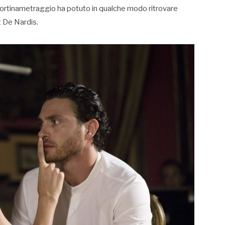
 Cortinametraggio ha potuto in qualche modo ritrovare
t De Nardis.