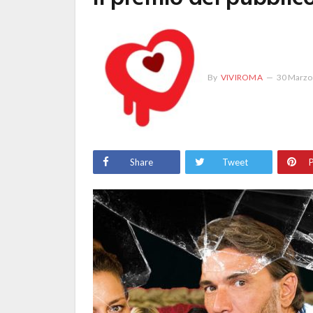
By
VIVIROMA
30 Marzo
Share
Tweet
P