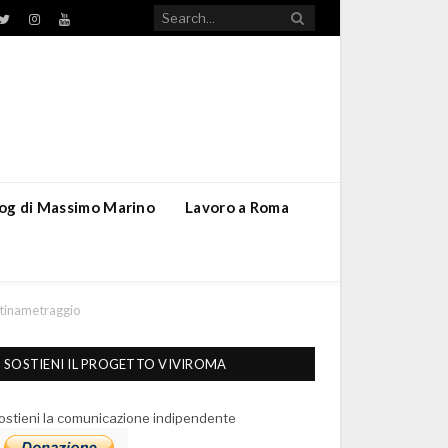
TikTok
ebook
Twitter
Instagram
YouTube
blog di Massimo Marino
Lavoro a Roma
rtinametraggio
SOSTIENI IL PROGETTO VIVIROMA
ostieni la comunicazione indipendente