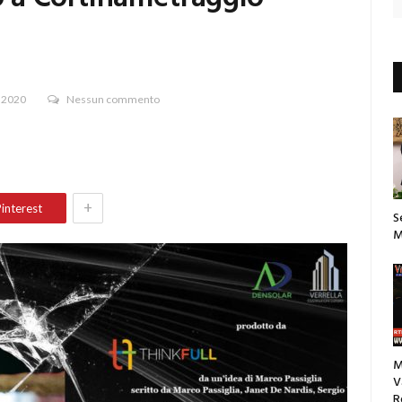
 2020
Nessun commento
+
interest
S
M
M
V
R