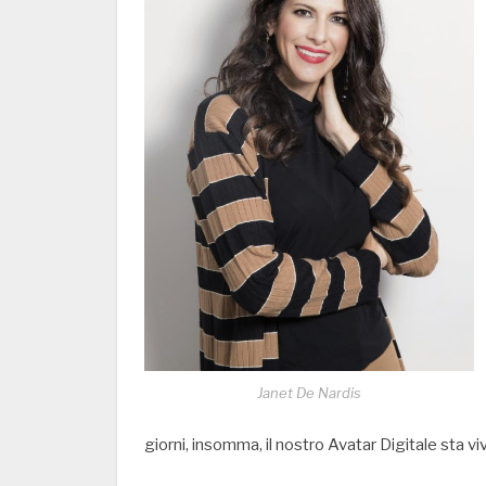
Janet De Nardis
giorni, insomma, il nostro Avatar Digitale sta vi