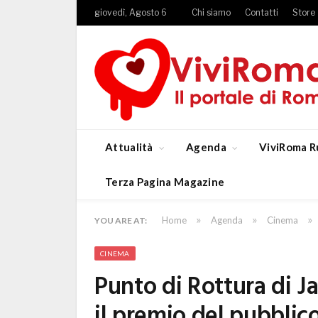
giovedì, Agosto 6
Chi siamo
Contatti
Store
Attualità
Agenda
ViviRoma R
Terza Pagina Magazine
»
»
»
Home
Agenda
Cinema
YOU ARE AT:
CINEMA
Punto di Rottura di J
il premio del pubblic