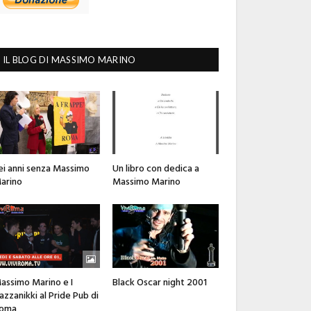
IL BLOG DI MASSIMO MARINO
ei anni senza Massimo
Un libro con dedica a
arino
Massimo Marino
assimo Marino e I
Black Oscar night 2001
azzanikki al Pride Pub di
oma