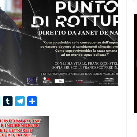
r
er
nterest
LinkedIn
Tumblr
Telegram
Condividi