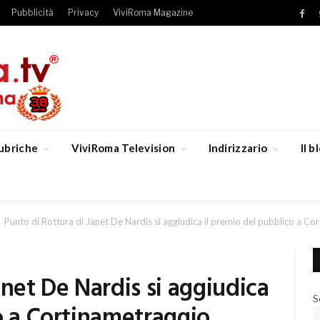
Pubblicità
Privacy
ViviRoma Magazine
Fac
ubriche
ViviRoma Television
Indirizzario
Il 
Punto di Rottura di Janet De Nardis si aggiudica il premio del pubblico a Co
anet De Nardis si aggiudica
S
o a Cortinametraggio