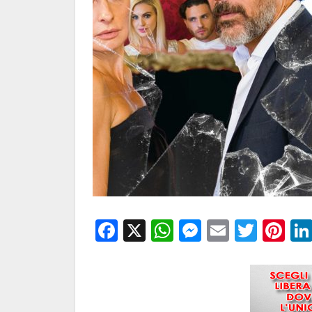
Facebook
X
WhatsApp
Messenge
Email
Twitt
Pi