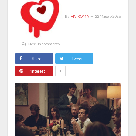
By
VIVIROMA
22 Maggio 2026
Nessun commento
Share
Tweet
+
Pinterest