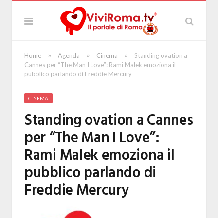
»
»
»
Home
Agenda
Cinema
Standing ovation a
Cannes per “The Man I Love”: Rami Malek emoziona il
pubblico parlando di Freddie Mercury
CINEMA
Standing ovation a Cannes
per “The Man I Love”:
Rami Malek emoziona il
pubblico parlando di
Freddie Mercury