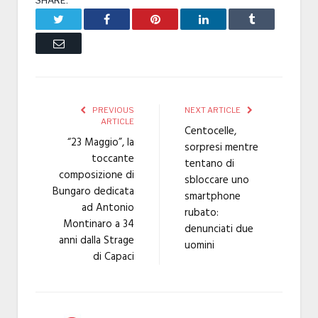
SHARE.
Twitter
Facebook
Pinterest
LinkedIn
Tumblr
Email
PREVIOUS
NEXT ARTICLE
ARTICLE
Centocelle,
“23 Maggio”, la
sorpresi mentre
toccante
tentano di
composizione di
sbloccare uno
Bungaro dedicata
smartphone
ad Antonio
rubato:
Montinaro a 34
denunciati due
anni dalla Strage
uomini
di Capaci