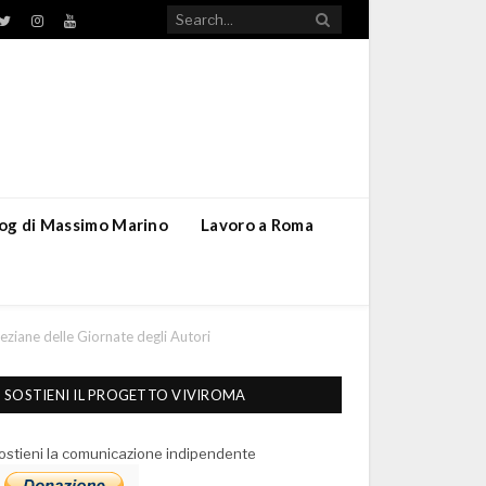
TikTok
ebook
Twitter
Instagram
YouTube
blog di Massimo Marino
Lavoro a Roma
eziane delle Giornate degli Autori
SOSTIENI IL PROGETTO VIVIROMA
ostieni la comunicazione indipendente