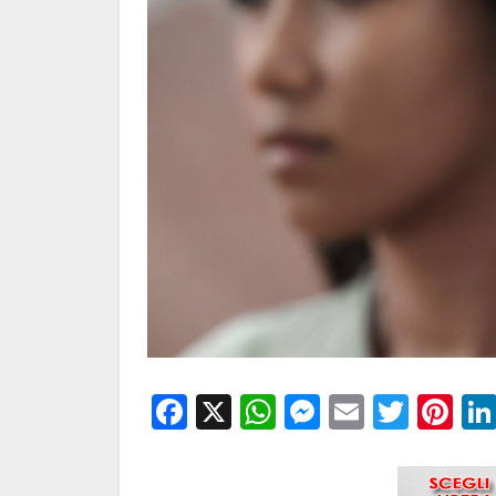
Facebook
X
WhatsApp
Messenge
Email
Twitt
Pi