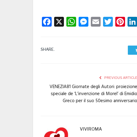
Facebook
X
WhatsApp
Messenge
Email
Twitt
Pi
SHARE.
PREVIOUS ARTICL
VENEZIA81 Giornate degli Autori: proiezion
speciale de ‘L’invenzione di Morel’ di Emidi
Greco per il suo 50esimo anniversari
VIVIROMA