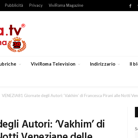
Pubblicità
Privacy
ViviRoma Magazine
Fac
ubriche
ViviRoma Television
Indirizzario
Il 
VENEZIA81 Giornate degli Autori: ‘Vakhim’ di Francesca Pirani alle Notti Ven
gli Autori: ‘Vakhim’ di
S
Notti Veneziane delle