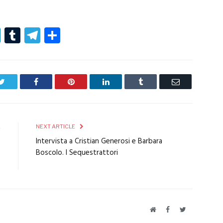
r
er
nterest
LinkedIn
Tumblr
Telegram
Condividi
Twitter
Facebook
Pinterest
LinkedIn
Tumblr
Email
E
NEXT ARTICLE
e
Intervista a Cristian Generosi e Barbara
o
Boscolo. I Sequestrattori
o
Website
Facebook
Twitter