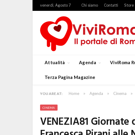
venerdì, Agosto 7
Chi siamo
Contatti
Store
Attualità
Agenda
ViviRoma R
Terza Pagina Magazine
»
»
»
Home
Agenda
Cinema
YOU ARE AT:
CINEMA
VENEZIA81 Giornate de
Francesca Pirani alle 