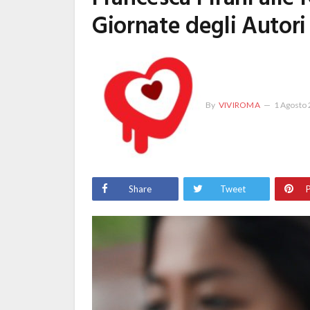
Giornate degli Autori
By
VIVIROMA
1 Agosto
Share
Tweet
P