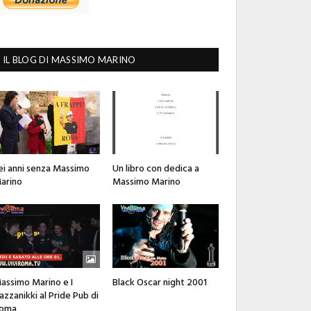
IL BLOG DI MASSIMO MARINO
ei anni senza Massimo
Un libro con dedica a
arino
Massimo Marino
assimo Marino e I
Black Oscar night 2001
azzanikki al Pride Pub di
oma