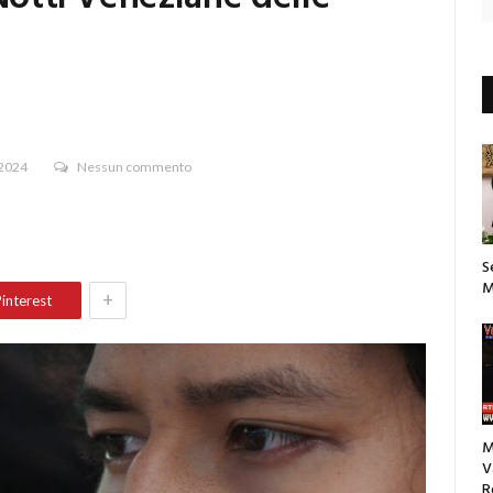
 2024
Nessun commento
S
M
+
interest
M
V
R