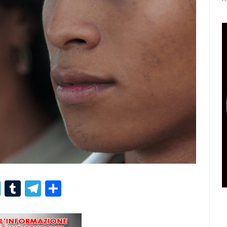
r
er
nterest
LinkedIn
Tumblr
Telegram
Condividi