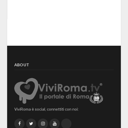
ABOUT
ViviRoma è social, connettiti con noi:
Facebook
Twitter
Instagram
YouTube
TikTok