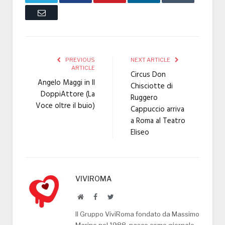
Email
PREVIOUS
NEXT ARTICLE
ARTICLE
Circus Don
Angelo Maggi in Il
Chisciotte di
DoppiAttore (La
Ruggero
Voce oltre il buio)
Cappuccio arriva
a Roma al Teatro
Eliseo
VIVIROMA
Website
Facebook
Twitter
Il Gruppo ViviRoma fondato da Massimo
Marino nel 1988, nasce come giornale