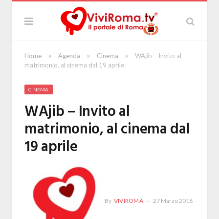
»
»
»
Home
Agenda
Cinema
WAjib – Invito al
matrimonio, al cinema dal 19 aprile
CINEMA
WAjib – Invito al
matrimonio, al cinema dal
19 aprile
By
VIVIROMA
27 Marzo 2018