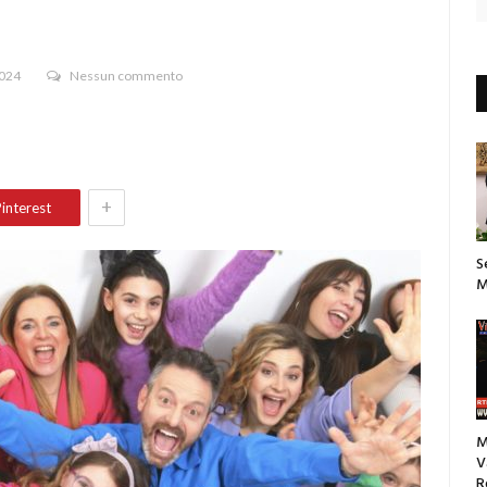
2024
Nessun commento
+
interest
S
M
M
V
R