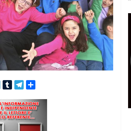
r
er
nterest
LinkedIn
Tumblr
Telegram
Condividi