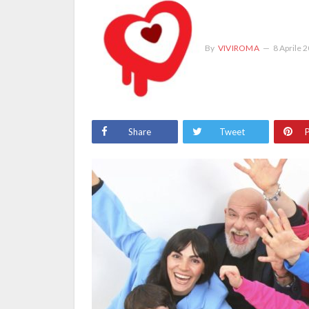
By
VIVIROMA
8 Aprile 
Share
Tweet
P