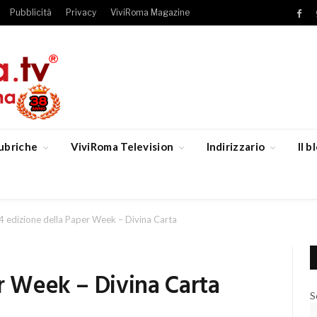
Pubblicità
Privacy
ViviRoma Magazine
Fac
ubriche
ViviRoma Television
Indirizzario
Il 
4 edizione della Paper Week – Divina Carta
r Week – Divina Carta
S