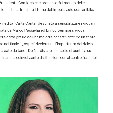
hi Presidente Comieco che presenterà il mondo delle
eco che affronterà il tema dell’imballaggio sostenibile.
nedita “Carta Canta” destinata a sensibilizzare i giovani
angiata da Marco Passiglia ed Enrico Seminara, gioca
i della carta grazie ad una melodia accattivante ed un testo
he nel finale “gospel” riveleranno l’importanza del riciclo
o e creato da Janet De Nardis che ha scelto di puntare su
dinamica coinvolgente di situazioni con al centro l’uso dei