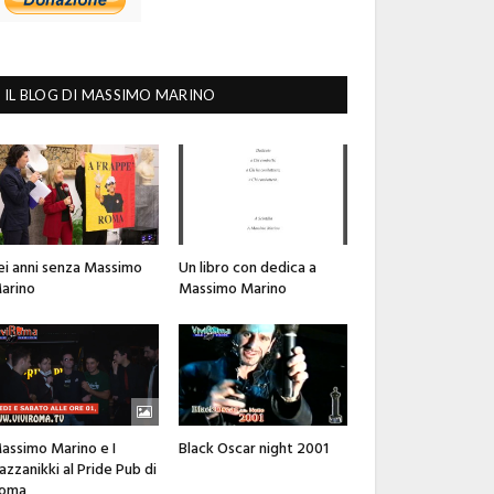
IL BLOG DI MASSIMO MARINO
ei anni senza Massimo
Un libro con dedica a
arino
Massimo Marino
assimo Marino e I
Black Oscar night 2001
azzanikki al Pride Pub di
oma