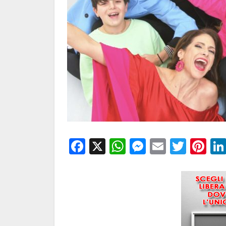
Facebook
X
WhatsApp
Messenge
Email
Twitt
Pi