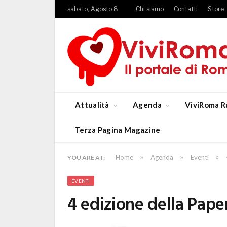
sabato, Agosto 8
Chi siamo
Contatti
Store
Attualità
Agenda
ViviRoma R
Terza Pagina Magazine
»
»
»
Home
Agenda
Eventi
YOU ARE AT:
EVENTI
4 edizione della Pape