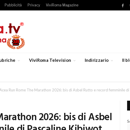
Pubblicità
Privacy
ViviRoma Magazine
Fac
ubriche
ViviRoma Television
Indirizzario
Il 
Acea Run Rome The Marathon 2026: bis di Asbel Rutto e record femminile di 
rathon 2026: bis di Asbel
S
ile di Pascaline Kibiwot