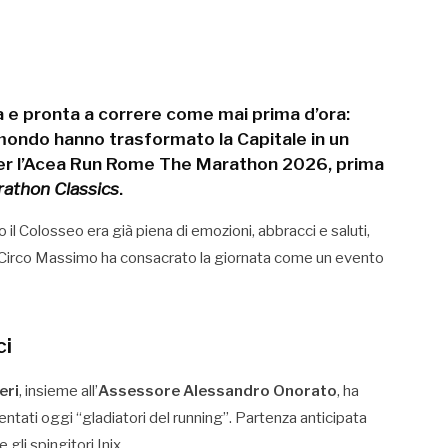
ca e pronta a correre come mai prima d’ora:
 mondo
hanno trasformato la Capitale in un
 l’
Acea Run Rome The Marathon 2026
, prima
athon Classics
.
to il Colosseo era già piena di emozioni, abbracci e saluti,
o al Circo Massimo ha consacrato la giornata come un evento
ci
eri
, insieme all’
Assessore Alessandro Onorato
, ha
ventati oggi “gladiatori del running”. Partenza anticipata
 gli spingitori Inix.