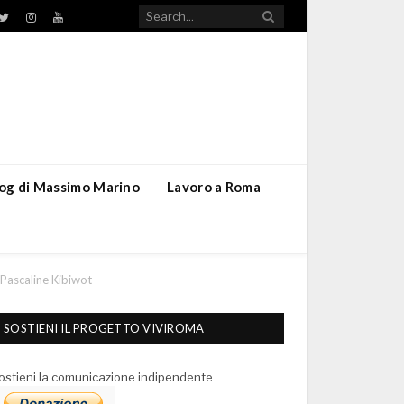
TikTok
ebook
Twitter
Instagram
YouTube
blog di Massimo Marino
Lavoro a Roma
Pascaline Kibiwot
SOSTIENI IL PROGETTO VIVIROMA
ostieni la comunicazione indipendente