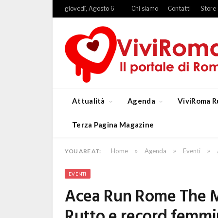
giovedì, Agosto 6
Chi siamo
Contatti
Store
Attualità
Agenda
ViviRoma R
Terza Pagina Magazine
»
»
»
Home
Agenda
Eventi
YOU ARE AT:
EVENTI
Acea Run Rome The Ma
Rutto e record femmin