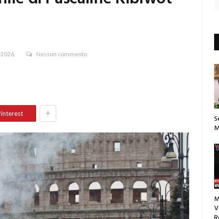
 2026
Nessun commento
+
interest
S
M
M
V
R