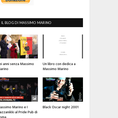
IL BLOG DI MASSIMO MARINO
ei anni senza Massimo
Un libro con dedica a
arino
Massimo Marino
assimo Marino e I
Black Oscar night 2001
azzanikki al Pride Pub di
oma