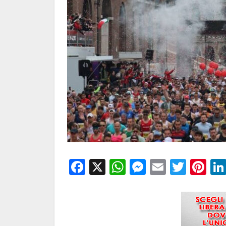
Facebook
X
WhatsApp
Messenge
Email
Twitt
Pi