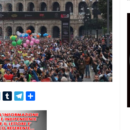
r
er
nterest
LinkedIn
Tumblr
Telegram
Condividi