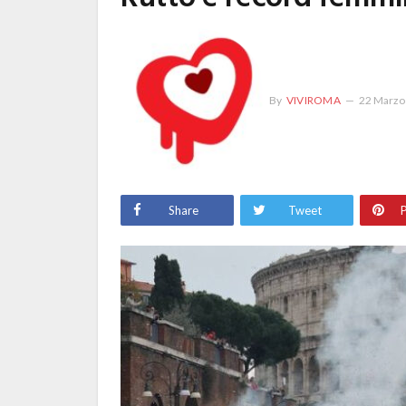
By
VIVIROMA
22 Marzo
Share
Tweet
P