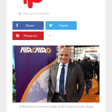
Nessun commento
Share
Tweet
+
Pinterest
Il Direttore Commerciale di Air Cairo Essam Azab