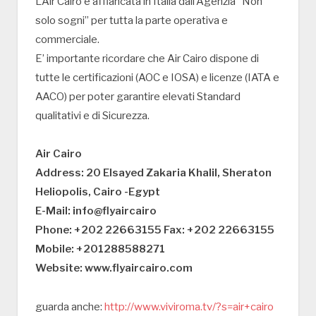
L’Air Cairo è affiancata in Italia dall’Agenzia “Non
solo sogni” per tutta la parte operativa e
commerciale.
E’ importante ricordare che Air Cairo dispone di
tutte le certificazioni (AOC e IOSA) e licenze (IATA e
AACO) per poter garantire elevati Standard
qualitativi e di Sicurezza.
Air Cairo
Address: 20 Elsayed Zakaria Khalil, Sheraton
Heliopolis, Cairo -Egypt
E-Mail: info@flyaircairo
Phone: +202 22663155 Fax: +202 22663155
Mobile: +201288588271
Website: www.flyaircairo.com
guarda anche:
http://www.viviroma.tv/?s=air+cairo