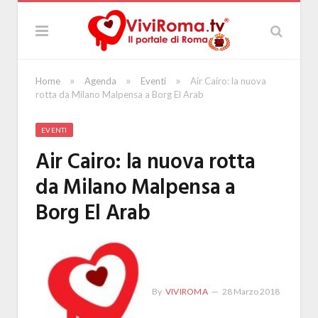
»
»
»
Home
Agenda
Eventi
Air Cairo: la nuova
rotta da Milano Malpensa a Borg El Arab
EVENTI
Air Cairo: la nuova rotta
da Milano Malpensa a
Borg El Arab
By
VIVIROMA
28 Marzo 2018