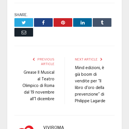
SHARE.
Twitter
Facebook
Pinterest
LinkedIn
Tumblr
Email
PREVIOUS
NEXT ARTICLE
ARTICLE
Mind edizioni, è
Grease Il Musical
già boom di
al Teatro
vendite per “Il
Olimpico di Roma
libro d’oro della
dal 19 novembre
prevenzione” di
all’1 dicembre
Philippe Lagarde
VIVIROMA