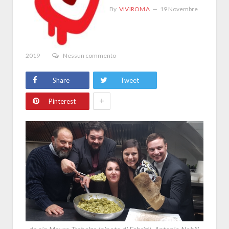
By
VIVIROMA
19 Novembre
2019
Nessun commento
Share
Tweet
+
Pinterest